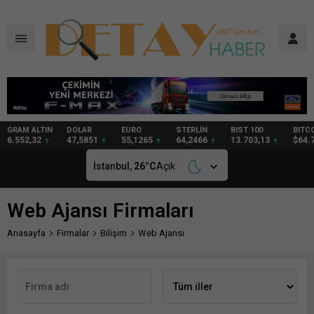
TIN
DOLAR
EURO
STERLİN
BIST 100
BITCOIN
G
2
47,5851
55,1265
64,2466
13.703,13
$64.705
9
İstanbul,
26
°C
Açık
Web Ajansı Firmaları
Anasayfa
Firmalar
Bilişim
Web Ajansı