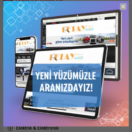
FİRMA KATEGORİLERİ
Alışveriş Merkezi
Bilişim
Ağ Sistemleri
İnternet Cafe
Teknik Servis
Web Ajansı
Düğün & Organizasyon
Elektrik & Elektronik