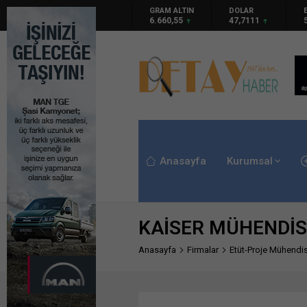
GRAM ALTIN
DOLAR
EURO
6.660,55
47,7111
55,18
Anasayfa
Kurumsal
KAİSER MÜHENDİS
Anasayfa
Firmalar
Etüt-Proje Mühendisl