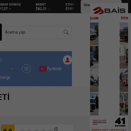
GÜMÜŞ
BRENT
ETHEREUM
İstanbul,
25
°C
$82,21
$1913.24
Kapalı
E-
Turkish
▼
Dergi
ETİ
(0