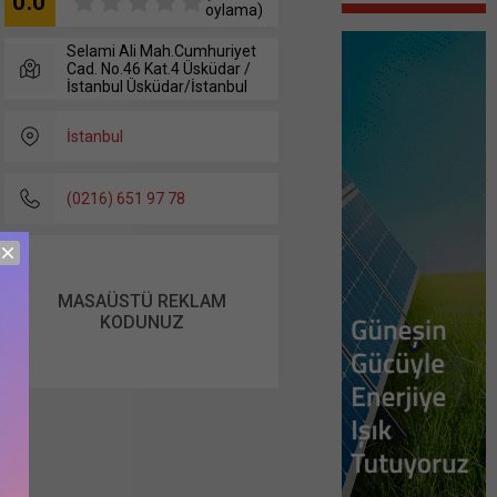
0.0
oylama)
Selami Ali Mah.Cumhuriyet
Cad. No.46 Kat.4 Üsküdar /
İstanbul Üsküdar/İstanbul
İstanbul
(0216) 651 97 78
MASAÜSTÜ REKLAM
KODUNUZ