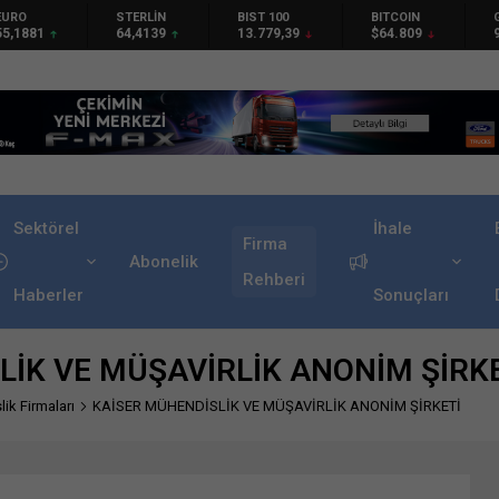
STERLİN
BIST 100
BITCOIN
GRAM 
81
64,4139
13.779,39
$64.809
97,57
Sektörel
İhale
Firma
Abonelik
Rehberi
Haberler
Sonuçları
LİK VE MÜŞAVİRLİK ANONİM ŞİRK
ik Firmaları
KAİSER MÜHENDİSLİK VE MÜŞAVİRLİK ANONİM ŞİRKETİ