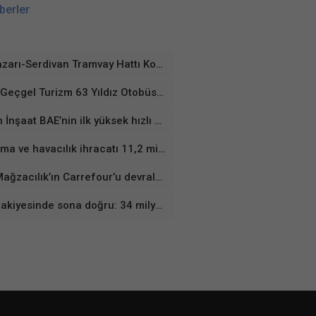
berler
Adapazarı-Serdivan Tramvay Hattı Kontrollük Ve Danışmanlık Hizmetleri Danışmanlık Hizmetlerine Başvuruda Bulunanlar
Enver Geçgel Turizm 63 Yıldız Otobüs ile Filosunu Genişletti
Kalyon İnşaat BAE’nin ilk yüksek hızlı demir yolu hattının yapımına başladı
Savunma ve havacılık ihracatı 11,2 milyar dolara ulaştı
Yeni Mağzacılık’ın Carrefour’u devralmasına Rekabet Kurumu’ndan şartlı onay
KKM bakiyesinde sona doğru: 34 milyon lira azaldı