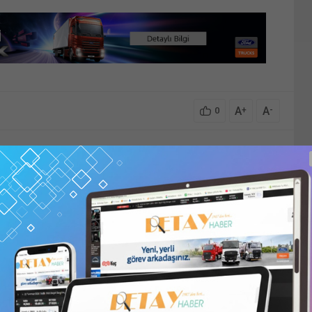
A
A
+
-
0
nder
ABONE OL