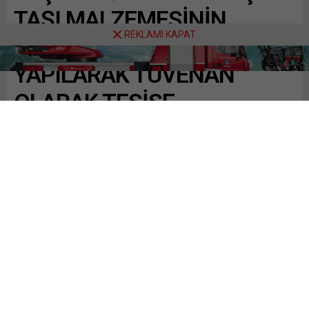
TAŞI MALZEMESİNİN
REKLAMI KAPAT
DELME PATLAMA
YAPILARAK TÜVENAN
OLARAK TESİSE
NAKLEDİLİP KIRMA VE
ELENMESİ HİZMETİNİ
ÜSTLENEN…
Paylaş
Tweetle
Gönder
ABONE OL