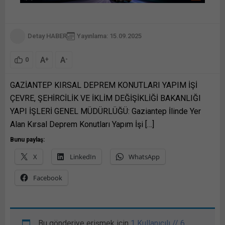
Detay HABER
Yayınlama: 15.09.2025
A
A
+
-
0
GAZİANTEP KIRSAL DEPREM KONUTLARI YAPIM İŞİ
ÇEVRE, ŞEHİRCİLİK VE İKLİM DEĞİŞİKLİĞİ BAKANLIĞI
YAPI İŞLERİ GENEL MÜDÜRLÜĞÜ: Gaziantep İlinde Yer
Alan Kırsal Deprem Konutları Yapım İşi […]
Bunu paylaş:
X
LinkedIn
WhatsApp
Facebook
Bu gönderiye erişmek için
1 Kullanıcılı // 6