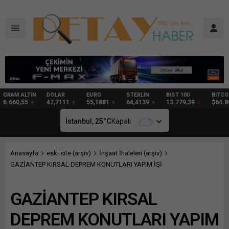
DOLAR
EURO
STERLİN
BIST 100
BITCOIN
GRAM
47,7111
55,1881
64,4139
13.779,39
$64.809
97,57
İstanbul,
25
°C
Kapalı
Anasayfa
eski site (arşiv)
İnşaat İhaleleri (arşiv)
GAZİANTEP KIRSAL DEPREM KONUTLARI YAPIM İŞİ
GAZİANTEP KIRSAL
DEPREM KONUTLARI YAPIM