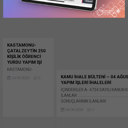
X'te paylaşmak için tıklayın (Yeni penc
Linkedln üzerinden paylaşmak için tık
pencerede açılır) LinkedIn WhatsApp'
tıklayın (Yeni pencerede açılır) Wha
paylaşmak için tıklayın (Yeni...
KASTAMONU-
ÇATALZEYTİN 250
KİŞİLİK ÖĞRENCİ
YURDU YAPIM İŞİ
KASTAMONU-
ÇATALZEYTİN 250
KAMU İHALE BÜLTENİ – 04 AĞU
24.09.2025
0
KİŞİLİK ÖĞRENCİ
YAPIM İŞLERİ İHALELERİ
YURDU YAPIM İŞİ
İÇİNDEKİLER A- 4734 SAYILI KANUN
GENÇLİK VE SPOR
İLANLAR ……………………………………………………….
BAKANLIĞI YATIRIM VE
SONUÇLARININ İLANLARI
İŞLETMELER GENEL
……………………………………………………………………
MÜDÜRLÜĞÜ – E-İhale:
04.08.2026
0
5 1.1. YAPIM İŞLERİ İHALELERİ BÜLTE
Kastamonu-
İlanları ………………………………………………………
Çatalzeytin 250 Kişilik
Bunu paylaş: X'te paylaşmak için tıkla
Öğrenci Yurdu Yapım