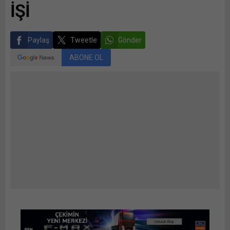
İŞİ
Paylaş
Tweetle
Gönder
ABONE OL