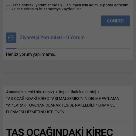
paylaşmak için tıklayın
Daha sonraki yorumlarımda kullanılması için adım, e-posta adresim
ve site adresim bu tarayıcıya kaydedilsin.
(Yeni pencerede açılır)
LinkedIn WhatsApp'ta
paylaşmak için tıklayın
(Yeni pencerede açılır)
WhatsApp Facebook'ta
Ziyaretçi Yorumları - 0 Yorum
paylaşmak için tıklayın
(Yeni...
Henüz yorum yapılmamış.
Anasayfa
eski site (arşiv)
İnşaat İhaleleri (arşiv)
TAŞ OCAĞINDAKİ KİREÇ TAŞI MALZEMESİNİN DELME PATLAMA
YAPILARAK TÜVENAN OLARAK TESİSE NAKLEDİLİP KIRMA VE
ELENMESİ HİZMETİNİ ÜSTLENEN…
TAŞ OCAĞINDAKİ KİREÇ