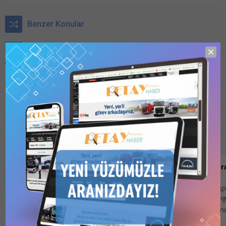
Benzer Konular
Bu kategori
yalnızca üyeler
tarafından
görüntülenebilir.
Bu kategoriyi
görüntülemek
için
1 Kullanıcılı
// 6 Aylık
Abonelik
,
1
Kullanıcılı // Yıllık
Abonelik
,
3
Kullanıcılı // Yıllık
DETAY-1956 (25 Mayıs – 1 Hazira
Abonelik
veya
6
İhaleleri…
Kullanıcılı // Yıllık
Abonelik
satın
MEB, KAHRAMANMARAŞ İLİNDE TOP
alarak
EĞİTİM BİNASI VE EKLENTİLERİ YAPIM
kaydolun.
Eğitim Bakanlığı İnşaat ve Emlak Gen
yapılan duyuruya göre, Deprem Sonra
01.06.2026
0