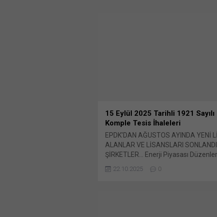
15 Eylül 2025 Tarihli 1921 Sayılı
Komple Tesis İhaleleri
EPDK’DAN AĞUSTOS AYINDA YENİ 
ALANLAR VE LİSANSLARI SONLANDI
ŞİRKETLER… Enerji Piyasası Düzenle
(EPDK), Ağustos 2025 döneminde ele
22.10.2025
0
petrol ve LPG piyasalarına yönelik ç
paylaş: X'te paylaşmak için tıklayın (
pencerede açılır) X Linkedln üzerind
paylaşmak için tıklayın (Yeni pencered
LinkedIn WhatsApp'ta paylaşmak için 