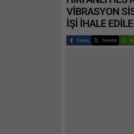
VİBRASYON Sİ
İŞİ İHALE EDİL
Paylaş
Tweetle
Gö