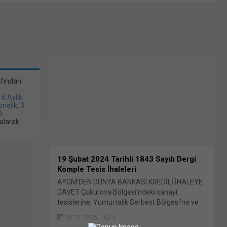
afından
/ 6 Aylık
bonelik
,
3
6
alarak
19 Şubat 2024 Tarihli 1843 Sayılı Dergi
Komple Tesis İhaleleri
AYGM’DEN DÜNYA BANKASI KREDİLİ İHALEYE
DAVET Çukurova Bölgesi’ndeki sanayi
tesislerine, Yumurtalık Serbest Bölgesi’ne ve
İskenderun Körfezi’ndeki Limanlara Demiryolu
07.11.2025
0
Hatlarının Dallanması için İnşaat İşleri için ihale