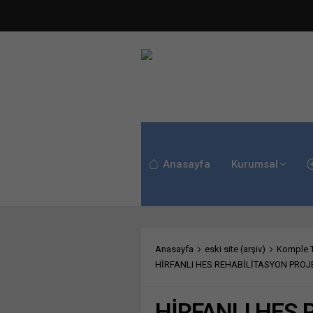
Anasayfa
Kurumsal
Anasayfa
eski site (arşiv)
Komple Te
HİRFANLI HES REHABİLİTASYON PROJE
HİRFANLI HES 