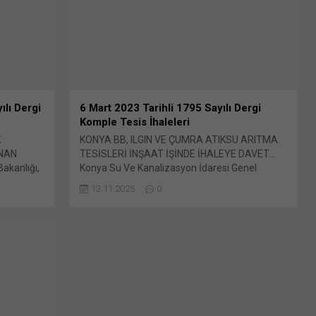
cebook'ta
(Yeni pencerede açılır) LinkedIn WhatsApp'ta
paylaşmak için tıklayın (Yeni pencerede açılır)
WhatsApp Facebook'ta paylaşmak için tıklayın
(Yeni...
ılı Dergi
6 Mart 2023 Tarihli 1795 Sayılı Dergi
Komple Tesis İhaleleri
K
KONYA BB, ILGIN VE ÇUMRA ATIKSU ARITMA
ANAN
TESİSLERİ İNŞAAT İŞİNDE İHALEYE DAVET…
kanlığı,
Konya Su Ve Kanalizasyon İdaresi Genel
ce
Müdürlüğü (KOSKİ), İlbank aracılığıyla temin
13.11.2025
0
 ihaleleri
edilen Avrupa Bunu paylaş: X'te paylaşmak
e
için tıklayın (Yeni pencerede açılır) X Linkedln
e açılır)
üzerinden paylaşmak için tıklayın (Yeni
ıklayın
pencerede açılır) LinkedIn WhatsApp'ta
tsApp'ta
paylaşmak için tıklayın (Yeni pencerede açılır)
e açılır)
WhatsApp Facebook'ta paylaşmak için tıklayın
 tıklayın
(Yeni...