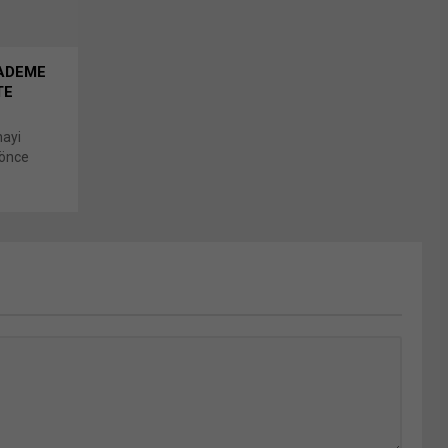
KADEME
TE
nayi
 önce
n OSB 2.
e Artışı
k için
kedln
ni
'ta
e açılır)
 tıklayın