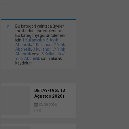
Bu kategori yalnızca üyeler
tarafından görüntülenebilir.
Bu kategoriyi görüntülemek
için
1 Kullanıcılı // 6 Aylık
Abonelik
,
1 Kullanıcılı // Yıllık
Abonelik
,
3 Kullanıcılı // Yıllık
Abonelik
veya
6 Kullanıcılı //
Yıllık Abonelik
satın alarak
kaydolun.
DETAY-1965 (3
Ağustos 2026)
Komple Tesis
03.08.2026
İhaleleri…
0