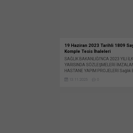
(Yeni pencerede açılır) WhatsApp Fa
paylaşmak için tıklayın (Yeni...
19 Haziran 2023 Tarihli 1809 Say
Komple Tesis İhaleleri
SAĞLIK BAKANLIĞI’NCA 2023 YILI İL
YARISINDA SÖZLEŞMELERİ İMZAL
HASTANE YAPIM PROJELERİ Sağlık Ba
Sağlık Yatırımları Genel Müdürlüğü’n
13.11.2025
0
geçtiğimiz aylarda elektronik ortamda
yapılan ve Dergi’miz Bunu paylaş: X't
paylaşmak için tıklayın (Yeni pencered
X Linkedln üzerinden paylaşmak için t
(Yeni pencerede açılır) LinkedIn Wha
paylaşmak için tıklayın (Yeni pencered
WhatsApp Facebook'ta paylaşmak için
(Yeni...