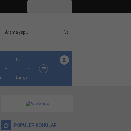
İstanbul,
26
°C
Açık
E-
ı
Dergi
POPÜLER KONULAR