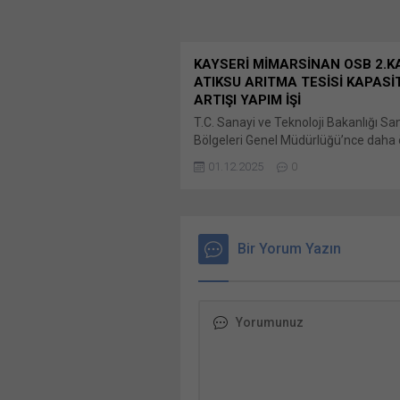
KAYSERİ MİMARSİNAN OSB 2.
ATIKSU ARITMA TESİSİ KAPASİ
ARTIŞI YAPIM İŞİ
T.C. Sanayi ve Teknoloji Bakanlığı Sa
Bölgeleri Genel Müdürlüğü’nce daha
duyurusu yapılan Kayseri Mimarsina
01.12.2025
0
Kademe Atıksu Arıtma Tesisi Kapasit
Yapım İşi Bunu paylaş: X'te paylaşma
tıklayın (Yeni pencerede açılır) X Lin
üzerinden paylaşmak için tıklayın (Ye
pencerede açılır) LinkedIn WhatsApp
Bir Yorum Yazın
paylaşmak için tıklayın (Yeni pencered
WhatsApp Facebook'ta paylaşmak için
(Yeni...