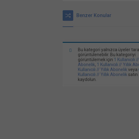
Benzer Konular
Bu kategori yalnızca üyeler tar
görüntülenebilir. Bu kategoriyi
görüntülemek için
1 Kullanıcılı /
Abonelik
,
1 Kullanıcılı // Yıllık A
Kullanıcılı // Yıllık Abonelik
veya
Kullanıcılı // Yıllık Abonelik
satın 
kaydolun.