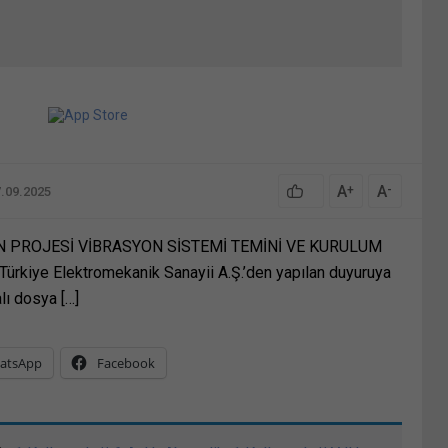
A
A
+
-
7.09.2025
N PROJESİ VİBRASYON SİSTEMİ TEMİNİ VE KURULUM
rkiye Elektromekanik Sanayii A.Ş.’den yapılan duyuruya
ı dosya […]
atsApp
Facebook