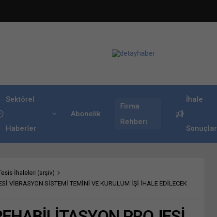
Sektörel
İhale
Firma
Abonelik
Rehberi
Haberler
Sonuçlar
sis İhaleleri (arşiv)
Sİ VİBRASYON SİSTEMİ TEMİNİ VE KURULUM İŞİ İHALE EDİLECEK
REHABİLİTASYON PROJESİ