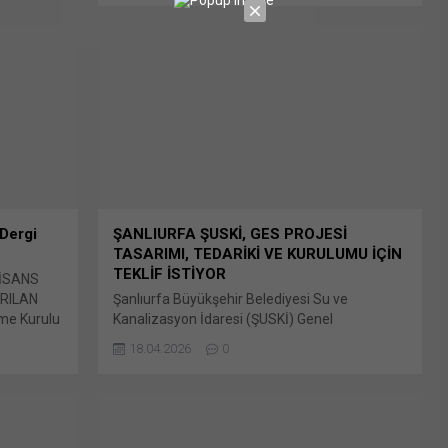
Bunu paylaş: X'te paylaşmak için tıklayın (Yeni
pencerede açılır) X Linkedln üzerinden
paylaşmak için tıklayın (Yeni pencerede açılır)
LinkedIn WhatsApp'ta paylaşmak için tıklayın
(Yeni pencerede açılır) WhatsApp Facebook'ta
paylaşmak için tıklayın (Yeni...
 Dergi
ŞANLIURFA ŞUSKİ, GES PROJESİ
TASARIMI, TEDARİKİ VE KURULUMU İÇİN
TEKLİF İSTİYOR
LİSANS
RILAN
Şanlıurfa Büyükşehir Belediyesi Su ve
me Kurulu
Kanalizasyon İdaresi (ŞUSKİ) Genel
ktrik,
Müdürlüğü, Kamu ve Belediye Yenilenebilir
18.04.2026
0
ok Bunu
Enerji Projesi (KAYEP) kapsamında
Yeni
gerçekleştireceği Dünya Bankası finansmanlı,
en
Güneş Enerji Santrali Bunu paylaş: X'te
e açılır)
paylaşmak için tıklayın (Yeni pencerede açılır)
tıklayın
X Linkedln üzerinden paylaşmak için tıklayın