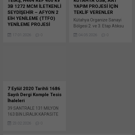
TEİAŞ, H464 REF 400 KV
KÜTAHYA OSB, AAT
pencerede açılır) X Linkedln
açılır) X Linkedln üzerinden
3B 1272 MCM İLETKENLİ
YAPIM PROJESİ İÇİN
üzerinden paylaşmak için
paylaşmak için tıklayın (Yeni
SEYDİŞEHİR – AFYON 2
TEKLİF VERENLER
tıklayın (Yeni pencerede
pencerede açılır) LinkedIn
EİH YENİLEME (TTFO)
Kütahya Organize Sanayi
açılır) LinkedIn WhatsApp'ta
WhatsApp'ta paylaşmak için
YENİLEME PROJESİ
Bölgesi 2. ve 3. Etap Atıksu
paylaşmak için tıklayın (Yeni
tıklayın (Yeni pencerede
Türkiye Elektrik İletim A.Ş.
Arıtma Tesisi Yapım projesi
pencerede açılır) WhatsApp
açılır) WhatsApp
17.01.2026
0
04.05.2026
0
Genel Müdürlüğü (TEİAŞ)
için 28 Nisan 2026 tarihinde
Facebook'ta paylaşmak için
Facebook'ta paylaşmak için
tarafından geçtiğimiz
ihale yapıldı. DETAY
tıklayın (Yeni...
tıklayın (Yeni...
günlerde duyurusu yapılan
Muhabirinin aldığı bilgiye
2025/2058712 İKN numaralı
göre, Bunu paylaş: X'te
dosya konusu H464 Ref 400
paylaşmak için tıklayın (Yeni
kV 3B 1272 MCM İletkenli
pencerede açılır) X Linkedln
Bunu paylaş: X'te
üzerinden paylaşmak için
paylaşmak için tıklayın (Yeni
tıklayın (Yeni pencerede
pencerede açılır) X Linkedln
açılır) LinkedIn WhatsApp'ta
7 Eylül 2020 Tarihli 1686
üzerinden paylaşmak için
paylaşmak için tıklayın (Yeni
Sayılı Dergi Komple Tesis
tıklayın (Yeni pencerede
pencerede açılır) WhatsApp
İhaleleri
açılır) LinkedIn WhatsApp'ta
Facebook'ta paylaşmak için
39 SANTRALE 131 MİLYON
paylaşmak için tıklayın (Yeni
tıklayın (Yeni...
163 BİN LİRALIK KAPASİTE
pencerede açılır) WhatsApp
DESTEĞİ VERİLECEK ·
Facebook'ta paylaşmak için
23.02.2026
0
Kömür, gaz ve hidroelektrik
tıklayın (Yeni...
santrallerine, kapasite