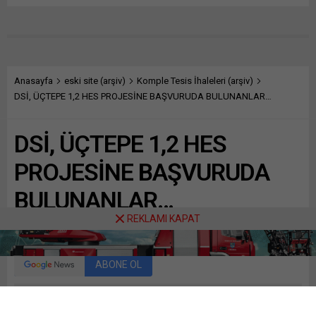
Anasayfa
eski site (arşiv)
Komple Tesis İhaleleri (arşiv)
DSİ, ÜÇTEPE 1,2 HES PROJESİNE BAŞVURUDA BULUNANLAR…
DSİ, ÜÇTEPE 1,2 HES
PROJESİNE BAŞVURUDA
BULUNANLAR…
REKLAMI KAPAT
Paylaş
Tweetle
Gönder
ABONE OL