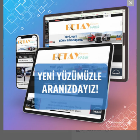
Detay HABER
Benzer Konular
Bu kategori yalnızca
üyeler tarafından
görüntülenebilir. Bu
kategoriyi
görüntülemek için
1
Kullanıcılı // 6 Aylık
Adıyaman Besni Atıksu
Abonelik
,
1 Kullanıcılı
Arıtma Tesisi İnşaatı İçin
// Yıllık Abonelik
,
3
Kullanıcılı // Yıllık
İhale Duyurusu
Abonelik
veya
6
Besni Belediyesi
Kullanıcılı // Yıllık
(Adıyaman) tarafından
Abonelik
satın alarak
kaydolun.
yapılan duyuruya göre,
01.06.2026
0
PDMSIR-BESNI-W1: Besni
Atıksu Arıtma Tesisi İnşaatı