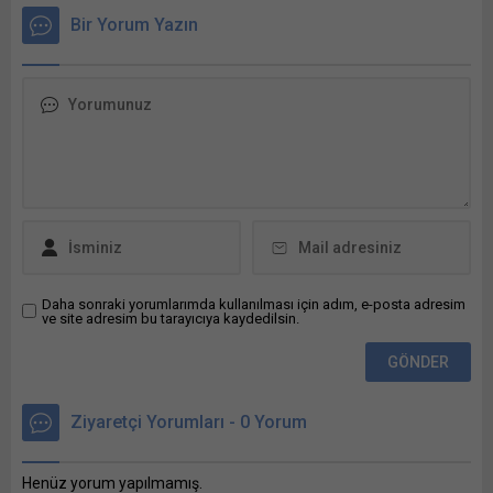
mekanizması çerçevesinde
Bir Yorum Yazın
Temmuz ayı için 131 milyon
163 Bunu paylaş: X'te
paylaşmak için tıklayın (Yeni
pencerede açılır) X Linkedln
üzerinden paylaşmak için
tıklayın (Yeni pencerede
açılır) LinkedIn WhatsApp'ta
paylaşmak için tıklayın (Yeni
pencerede açılır) WhatsApp
Facebook'ta paylaşmak için
tıklayın (Yeni...
Daha sonraki yorumlarımda kullanılması için adım, e-posta adresim
ve site adresim bu tarayıcıya kaydedilsin.
Ziyaretçi Yorumları - 0 Yorum
Henüz yorum yapılmamış.