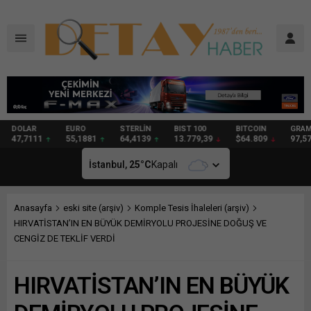
DOLAR
EURO
STERLİN
BIST 100
BITCOIN
GRAM
47,7111
55,1881
64,4139
13.779,39
$64.809
97,57
İstanbul,
25
°C
Kapalı
Anasayfa
eski site (arşiv)
Komple Tesis İhaleleri (arşiv)
HIRVATİSTAN’IN EN BÜYÜK DEMİRYOLU PROJESİNE DOĞUŞ VE
CENGİZ DE TEKLİF VERDİ
HIRVATİSTAN’IN EN BÜYÜK