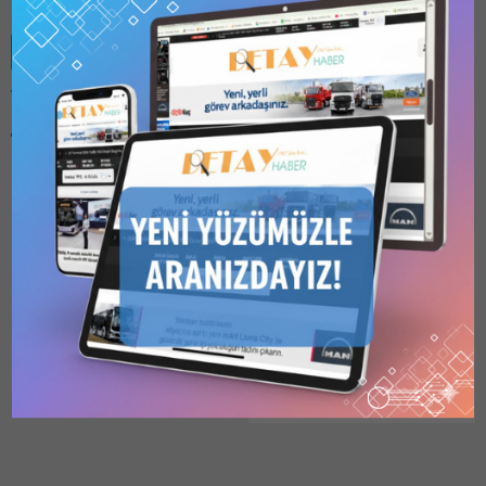
Benzer Konular
Bu kategori yalnızca
üyeler tarafından
görüntülenebilir. Bu
kategoriyi
görüntülemek için
1
Kullanıcılı // 6 Aylık
BOTAŞ, DGBH ÇELİK
Abonelik
,
1 Kullanıcılı
BORU İHALESİNİ ÜMRAN
// Yıllık Abonelik
,
3
Kullanıcılı // Yıllık
ÇELİK BORU KAZANDI
Abonelik
veya
6
Boru Hatları İle Petrol
Kullanıcılı // Yıllık
Taşıma A.Ş. Genel
Abonelik
satın alarak
kaydolun.
Müdürlüğü (BOTAŞ)
28.02.2026
0
tarafından 26 Ocak 2026
tarihinde firmalardan
elektronik ortamda EKAP
üzerinden teklifleri alınan
2025/2361976 İKN numaralı