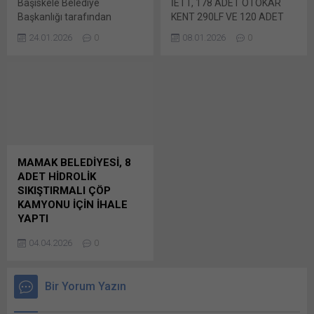
Başiskele Belediye
İETT, 178 ADET OTOKAR
Facebook'ta paylaşmak için
WhatsApp'ta paylaşmak için
Başkanlığı tarafından
KENT 290LF VE 120 ADET
tıklayın (Yeni...
tıklayın (Yeni pencerede
2026/90846 İKN numaralı
KARSAN AVANCITY S PLUS
açılır) WhatsApp
24.01.2026
0
08.01.2026
0
dosya konusu 2 Kalemden
OTOBÜSLERİN BAKIMLARINI
Facebook'ta paylaşmak için
Oluşan 4 Adet Çöp
YAPTIRACAK İstanbul
tıklayın (Yeni...
Kamyonu Alımı için 4734
Büyükşehir Belediyesi İETT
sayılı Kamu İhale
İşletmeleri Genel
Kanununun 19 uncu Bunu
Müdürlüğü’nce yapılan
paylaş: X'te paylaşmak için
duyuruya Bunu paylaş: X'te
tıklayın (Yeni pencerede
paylaşmak için tıklayın (Yeni
açılır) X Linkedln üzerinden
pencerede açılır) X Linkedln
paylaşmak için tıklayın (Yeni
üzerinden paylaşmak için
MAMAK BELEDİYESİ, 8
pencerede açılır) LinkedIn
tıklayın (Yeni pencerede
ADET HİDROLİK
WhatsApp'ta paylaşmak için
açılır) LinkedIn WhatsApp'ta
SIKIŞTIRMALI ÇÖP
tıklayın (Yeni pencerede
paylaşmak için tıklayın (Yeni
KAMYONU İÇİN İHALE
açılır) WhatsApp
pencerede açılır) WhatsApp
YAPTI
Facebook'ta paylaşmak için
Facebook'ta paylaşmak için
Mamak Belediye Başkanlığı
tıklayın (Yeni...
tıklayın (Yeni...
04.04.2026
0
tarafından ihtiyaç duyulan
2026/362225 İKN numaralı
dosya konusu 8 Adet 15+1,5
Bir Yorum Yazın
m3 Kapasiteli Hidrolik
Sıkıştırmalı Çöp Kamyonu