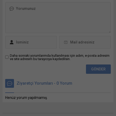
Alımı için 30 Mart 2026 Bunu
paylaş: X'te paylaşmak için
tıklayın (Yeni pencerede
açılır) X Linkedln üzerinden
paylaşmak için tıklayın (Yeni
pencerede açılır) LinkedIn
WhatsApp'ta paylaşmak için
tıklayın (Yeni pencerede
açılır) WhatsApp
Facebook'ta paylaşmak için
tıklayın (Yeni...
Daha sonraki yorumlarımda kullanılması için adım, e-posta adresim
ve site adresim bu tarayıcıya kaydedilsin.
Ziyaretçi Yorumları - 0 Yorum
Henüz yorum yapılmamış.