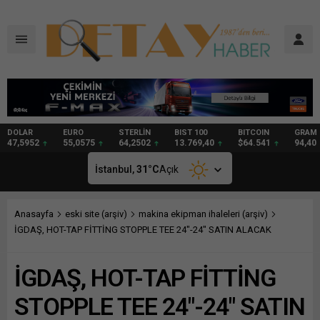
DOLAR
EURO
STERLİN
BIST 100
BITCOIN
GRAM
47,5952
55,0575
64,2502
13.769,40
$64.541
94,40
İstanbul,
31
°C
Açık
Anasayfa
eski site (arşiv)
makina ekipman ihaleleri (arşiv)
İGDAŞ, HOT-TAP FİTTİNG STOPPLE TEE 24″-24″ SATIN ALACAK
İGDAŞ, HOT-TAP FİTTİNG
STOPPLE TEE 24″-24″ SATIN