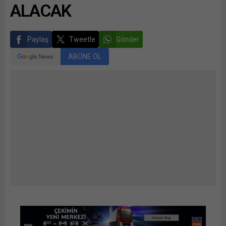
ALACAK
Paylaş
Tweetle
Gönder
ABONE OL