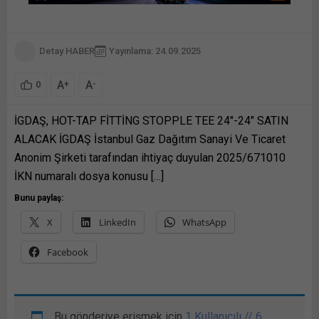
Detay HABER
Yayınlama: 24.09.2025
A
A
+
-
0
İGDAŞ, HOT-TAP FİTTİNG STOPPLE TEE 24″-24″ SATIN
ALACAK İGDAŞ İstanbul Gaz Dağıtım Sanayi Ve Ticaret
Anonim Şirketi tarafından ihtiyaç duyulan 2025/671010
İKN numaralı dosya konusu […]
Bunu paylaş:
X
LinkedIn
WhatsApp
Facebook
Bu gönderiye erişmek için
1 Kullanıcılı // 6