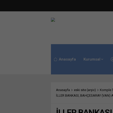
Anasayfa
Kurumsal
Anasayfa
eski site (arşiv)
Komple Te
İLLER BANKASI, BAHÇESARAY (VAN) A
İLLER BANKASI