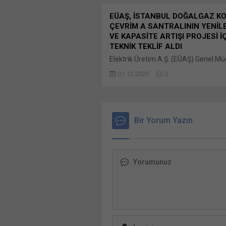
EÜAŞ, İSTANBUL DOĞALGAZ K
ÇEVRİM A SANTRALININ YENİL
VE KAPASİTE ARTIŞI PROJESİ İ
TEKNİK TEKLİF ALDI
Elektrik Üretim A.Ş. (EÜAŞ) Genel M
Yapım İşleri Daire Başkanlığı tarafın
01.12.2025
0
25.07.2025 tarihinde firmalardan ön 
başvuruları alınan ve yapılan değerl
sonucunda da yeterlik belgesi Bunu p
X'te paylaşmak için tıklayın (Yeni p
açılır) X Linkedln üzerinden paylaşma
Bir Yorum Yazın
tıklayın (Yeni pencerede açılır) Linke
WhatsApp'ta paylaşmak için tıklayın 
pencerede açılır) WhatsApp Faceboo
paylaşmak için tıklayın (Yeni...