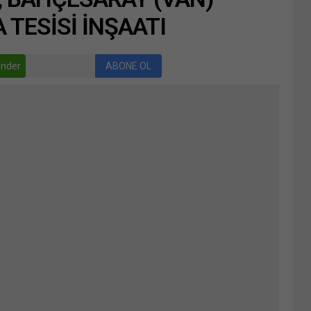
 TESİSİ İNŞAATI
nder
ABONE OL