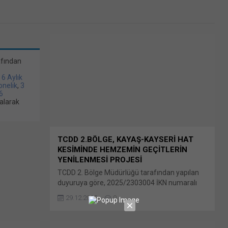
afından
/ 6 Aylık
bonelik
,
3
6
alarak
TCDD 2.BÖLGE, KAYAŞ-KAYSERİ HAT
KESİMİNDE HEMZEMİN GEÇİTLERİN
YENİLENMESİ PROJESİ
TCDD 2. Bölge Müdürlüğü tarafından yapılan
duyuruya göre, 2025/2303004 İKN numaralı
dosya konusu Kayaş-Kayseri Hat Kesiminde
29.12.2025
0
Bulunan Hemzemin Geçitlerin Sürücülerinin,
Işıklı Uyarılarının ve Levhalarının Yenilenmesi
Bunu paylaş: X'te paylaşmak için tıklayın (Yeni