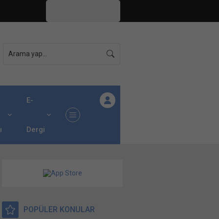
İstanbul,
26
°C
Açık
E-
ı
Dergi
POPÜLER KONULAR