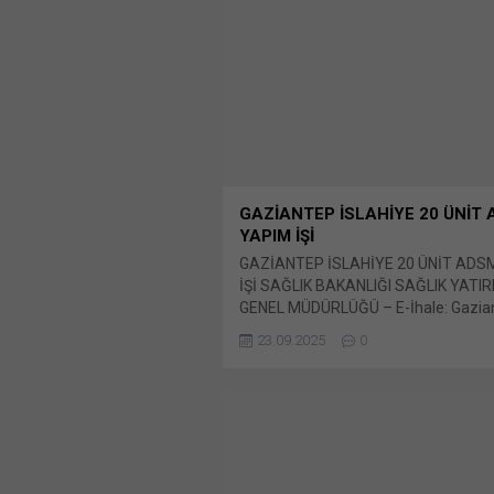
GAZİANTEP İSLAHİYE 20 ÜNİT
YAPIM İŞİ
GAZİANTEP İSLAHİYE 20 ÜNİT ADS
İŞİ SAĞLIK BAKANLIĞI SAĞLIK YATIR
GENEL MÜDÜRLÜĞÜ – E-İhale: Gazia
İslahiye 20 Ünit ADSM Yapım İşi İhale
23.09.2025
0
no Bunu paylaş: X'te paylaşmak içi
(Yeni pencerede açılır) X Linkedln ü
paylaşmak için tıklayın (Yeni pencered
LinkedIn WhatsApp'ta paylaşmak için 
(Yeni pencerede açılır) WhatsApp Fa
paylaşmak için tıklayın (Yeni...