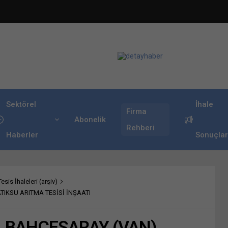
Sektörel
İhale
Firma
Abonelik
Rehberi
Haberler
Sonuçlar
sis İhaleleri (arşiv)
TIKSU ARITMA TESİSİ İNŞAATI
, BAHÇESARAY (VAN)