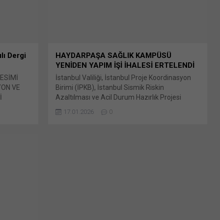
paylaşmak için tıklayın (Yeni...
lı Dergi
HAYDARPAŞA SAĞLIK KAMPÜSÜ
YENİDEN YAPIM İŞİ İHALESİ ERTELENDİ
ESİMİ
İstanbul Valiliği, İstanbul Proje Koordinasyon
YON VE
Birimi (İPKB), İstanbul Sismik Riskin
İ
Azaltılması ve Acil Durum Hazırlık Projesi
 arasında
(İSMEP) kapsamında gerçekleştirdiği Avrupa
17.01.2026
0
Kalkınma Bankası (Council of European Bunu
ri İşleri
paylaş: X'te paylaşmak için tıklayın (Yeni
ylaşmak
pencerede açılır) X Linkedln üzerinden
 Linkedln
paylaşmak için tıklayın (Yeni pencerede açılır)
ni
LinkedIn WhatsApp'ta paylaşmak için tıklayın
'ta
(Yeni pencerede açılır) WhatsApp Facebook'ta
e açılır)
paylaşmak için tıklayın (Yeni...
 tıklayın