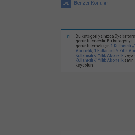
Benzer Konular
Bu kategori yalnızca üyeler tar
görüntülenebilir. Bu kategoriyi
görüntülemek için
1 Kullanıcılı /
Abonelik
,
1 Kullanıcılı // Yıllık A
Kullanıcılı // Yıllık Abonelik
veya
Kullanıcılı // Yıllık Abonelik
satın 
kaydolun.