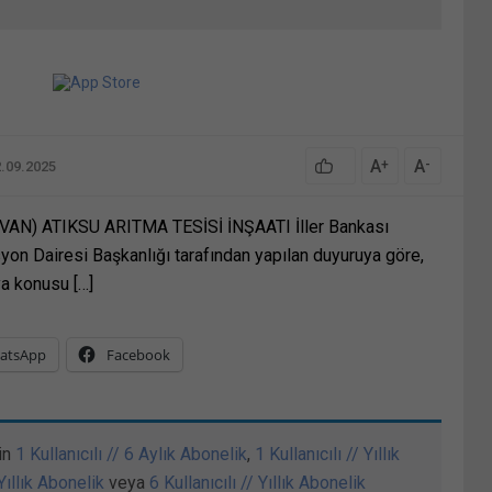
A
A
+
-
2.09.2025
AN) ATIKSU ARITMA TESİSİ İNŞAATI İller Bankası
yon Dairesi Başkanlığı tarafından yapılan duyuruya göre,
a konusu […]
atsApp
Facebook
in
1 Kullanıcılı // 6 Aylık Abonelik
,
1 Kullanıcılı // Yıllık
 Yıllık Abonelik
veya
6 Kullanıcılı // Yıllık Abonelik