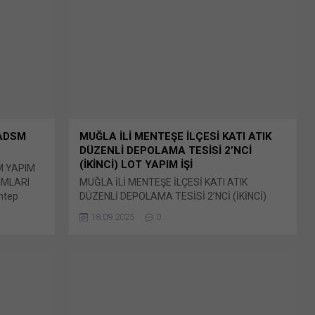
pencerede açılır) X Linkedln üzerinden
paylaşmak için tıklayın (Yeni pencerede açılır)
LinkedIn WhatsApp'ta paylaşmak için tıklayın
(Yeni pencerede açılır) WhatsApp Facebook'ta
paylaşmak için tıklayın (Yeni...
 ADSM
MUĞLA İLİ MENTEŞE İLÇESİ KATI ATIK
DÜZENLİ DEPOLAMA TESİSİ 2’NCİ
(İKİNCİ) LOT YAPIM İŞİ
M YAPIM
IMLARI
MUĞLA İLİ MENTEŞE İLÇESİ KATI ATIK
ntep
DÜZENLİ DEPOLAMA TESİSİ 2’NCİ (İKİNCİ)
 kayıt
LOT YAPIM İŞİ Muğla Büyükşehir Belediyesi
18.09.2025
0
n tıklayın
Çevre Koruma ve Kontrol Dairesi
zerinden
Başkanlığı’nca yapılan duyuruya Bunu paylaş:
e açılır)
X'te paylaşmak için tıklayın (Yeni pencerede
tıklayın
açılır) X Linkedln üzerinden paylaşmak için
cebook'ta
tıklayın (Yeni pencerede açılır) LinkedIn
WhatsApp'ta paylaşmak için tıklayın (Yeni
pencerede açılır) WhatsApp Facebook'ta