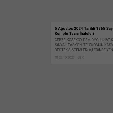
5 Ağustos 2024 Tarihli 1865 Sayı
Komple Tesis İhaleleri
GEBZE-KÖSEKÖY DEMİRYOLU HAT K
SİNYALİZASYON, TELEKOMÜNİKAS
DESTEK SİSTEMLERİ İŞLERİNDE YEN
GELİŞMELER… 56 Km Gebze-Köseköy
22.10.2025
0
Demiryolu Hattının; Sinyalizasyon,
Telekomünikasyon ve Destek Sistemle
Sinyalizasyon, Bunu paylaş: X'te pa
için tıklayın (Yeni pencerede açılır) X
üzerinden paylaşmak için tıklayın (Ye
pencerede açılır) LinkedIn WhatsApp
paylaşmak için tıklayın (Yeni pencered
WhatsApp Facebook'ta paylaşmak için
(Yeni...