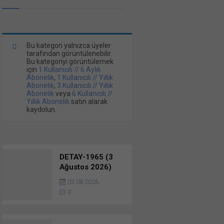
Bu kategori yalnızca üyeler
tarafından görüntülenebilir.
Bu kategoriyi görüntülemek
için
1 Kullanıcılı // 6 Aylık
Abonelik
,
1 Kullanıcılı // Yıllık
Abonelik
,
3 Kullanıcılı // Yıllık
Abonelik
veya
6 Kullanıcılı //
Yıllık Abonelik
satın alarak
kaydolun.
DETAY-1965 (3
Ağustos 2026)
Komple Tesis
03.08.2026
İhaleleri…
0