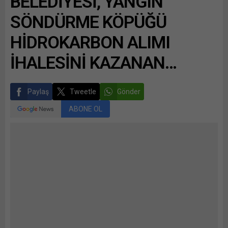
BELEDİYESİ, YANGIN
SÖNDÜRME KÖPÜĞÜ
HİDROKARBON ALIMI
İHALESİNİ KAZANAN…
Paylaş
Tweetle
Gönder
ABONE OL