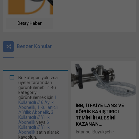
Detay Haber
Benzer Konular
Bu kategori yalnızca
üyeler tarafından
görüntülenebilir. Bu
kategoriyi
görüntülemek için
1
Kullanıcılı // 6 Aylık
İBB, İTFAİYE LANS VE
Abonelik
,
1 Kullanıcılı
KÖPÜK KARIŞTIRICI
// Yıllık Abonelik
,
3
Kullanıcılı // Yıllık
TEMİNİ İHALESİNİ
Abonelik
veya
6
KAZANAN…
Kullanıcılı // Yıllık
İstanbul Büyükşehir
Abonelik
satın alarak
kaydolun.
Belediye Başkanlığı –