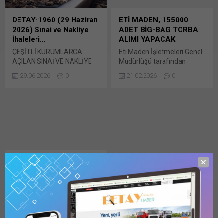
Linkedln üzerinden
paylaşmak için tıklayın (Yeni
paylaşmak için tıklayın (Yeni
pencerede açılır) LinkedIn
DETAY-1960 (29 Haziran
ETİ MADEN, 155000
pencerede açılır) LinkedIn
WhatsApp'ta paylaşmak için
2026) Sınai ve Nakliye
ADET BİG-BAG TORBA
WhatsApp'ta paylaşmak için
tıklayın (Yeni pencerede
İhaleleri…
ALIMI YAPACAK
tıklayın (Yeni pencerede
açılır) WhatsApp
ÇEŞİTLİ KURUMLARCA
Eti Maden İşletmeleri Genel
açılır) WhatsApp
Facebook'ta paylaşmak için
AÇILAN SINAİ VE NAKLİYE
Müdürlüğü tarafından
Facebook'ta paylaşmak için
tıklayın (Yeni...
İHALELERİ… TŞF, SÜLFÜRİK
yapılan duyuruya göre
tıklayın (Yeni...
29.06.2026
0
21.02.2026
0
ASİT ALACAK Türkiye Şeker
2026/257132 İKN numaralı
Fabrikaları (TŞF) Anonim
dosya konusu 155.000 Adet
Şirketi Genel Müdürlüğü,
Big Bag Torba Alımı için
2026/1114825 İKN numaralı
ihale açıldı. İhale / Bunu
dosya konusu 1.170.000
paylaş: X'te paylaşmak için
Bunu paylaş: X'te
tıklayın (Yeni pencerede
paylaşmak için tıklayın (Yeni
açılır) X Linkedln üzerinden
pencerede açılır) X Linkedln
paylaşmak için tıklayın (Yeni
üzerinden paylaşmak için
pencerede açılır) LinkedIn
AFYONKARAHİSAR
tıklayın (Yeni pencerede
WhatsApp'ta paylaşmak için
BELEDİYESİ, 400 TON
açılır) LinkedIn WhatsApp'ta
tıklayın (Yeni pencerede
ALÜMİNYUM SÜLFAT
paylaşmak için tıklayın (Yeni
açılır) WhatsApp
ALIMI YAPACAK
pencerede açılır) WhatsApp
Facebook'ta paylaşmak için
Afyonkarahisar Belediyesi
Facebook'ta paylaşmak için
tıklayın (Yeni...
Su ve Kanalizasyon
tıklayın (Yeni...