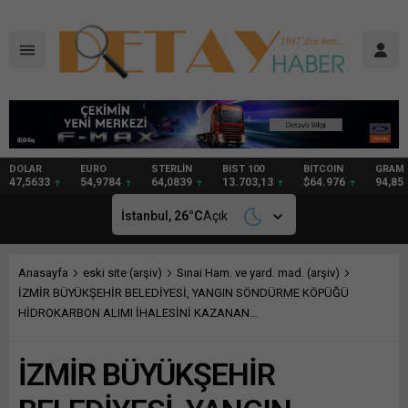
DOLAR
EURO
STERLİN
BIST 100
BITCOIN
GRAM
47,5633
54,9784
64,0839
13.703,13
$64.976
94,85
İstanbul,
26
°C
Açık
Anasayfa
eski site (arşiv)
Sınai Ham. ve yard. mad. (arşiv)
İZMİR BÜYÜKŞEHİR BELEDİYESİ, YANGIN SÖNDÜRME KÖPÜĞÜ
HİDROKARBON ALIMI İHALESİNİ KAZANAN…
İZMİR BÜYÜKŞEHİR