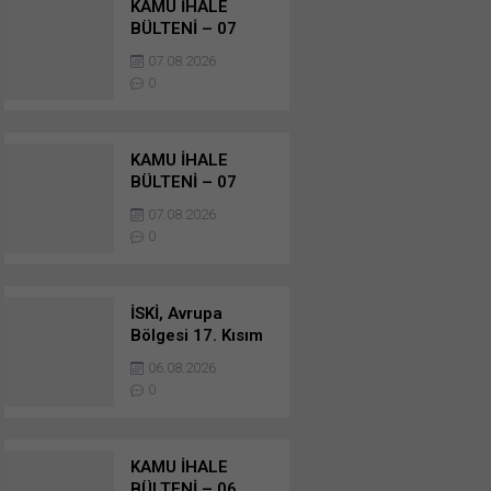
KAMU İHALE
BÜLTENİ – 07
AĞUSTOS 2026 –
07.08.2026
YAPIM İŞLERİ
0
İHALELERİ
KAMU İHALE
BÜLTENİ – 07
AĞUSTOS 2026 –
07.08.2026
YAPIM İŞLERİ
0
İHALELERİ
İSKİ, Avrupa
Bölgesi 17. Kısım
Müteferrik Atık
06.08.2026
Su, Yağmursuyu
0
Kanalı Ve Dere
Islahı İnşaatı
İhale Duyuru…
KAMU İHALE
BÜLTENİ – 06