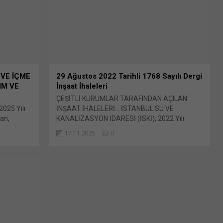
 tıklayın
(Yeni pencerede açılır) WhatsApp Facebook'ta
paylaşmak için tıklayın (Yeni...
 VE İÇME
29 Ağustos 2022 Tarihli 1768 Sayılı Dergi
IM VE
İnşaat İhaleleri
ÇEŞİTLİ KURUMLAR TARAFINDAN AÇILAN
025 Yılı
İNŞAAT İHALELERİ… İSTANBUL SU VE
tan,
KANALİZASYON İDARESİ (İSKİ); 2022 Yılı
Ve İçme
Avrupa 1, Bölge Abone İşleri Daire Başkanlığı
17.11.2025
0
aş: X'te
Arnavutköy, Sultangazi ve Gaziosmanpaşa
e açılır)
Bunu paylaş: X'te paylaşmak için tıklayın (Yeni
ıklayın
pencerede açılır) X Linkedln üzerinden
tsApp'ta
paylaşmak için tıklayın (Yeni pencerede açılır)
e açılır)
LinkedIn WhatsApp'ta paylaşmak için tıklayın
 tıklayın
(Yeni pencerede açılır) WhatsApp Facebook'ta
paylaşmak için tıklayın (Yeni...