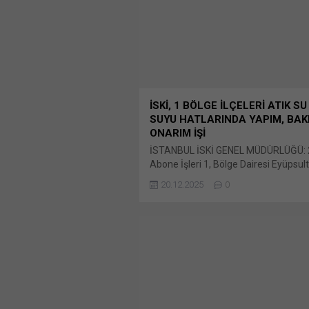
WhatsApp Facebook'ta paylaşmak için
(Yeni...
İSKİ, 1 BÖLGE İLÇELERİ ATIK SU
SUYU HATLARINDA YAPIM, BAK
ONARIM İŞİ
İSTANBUL İSKİ GENEL MÜDÜRLÜĞÜ: 2
Abone İşleri 1, Bölge Dairesi Eyüpsul
Beşiktaş Ve Sarıyer İlçeleri Atık Su 
20.12.2025
0
Suyu Onarım İşi İhale Kayıt Bunu payl
paylaşmak için tıklayın (Yeni pencered
X Linkedln üzerinden paylaşmak için t
(Yeni pencerede açılır) LinkedIn Wha
paylaşmak için tıklayın (Yeni pencered
WhatsApp Facebook'ta paylaşmak için
(Yeni...