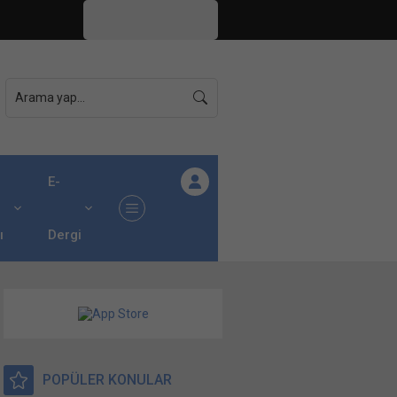
İstanbul,
26
°C
Açık
E-
ı
Dergi
POPÜLER KONULAR