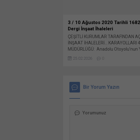
3 / 10 Ağustos 2020 Tarihli 1682
Dergi İnşaat İhaleleri
ÇEŞİTLİ KURUMLAR TARAFINDAN A
İNŞAAT İHALELERİ… KARAYOLLARI 4
MÜDÜRLÜĞÜ: Anadolu Otoyolu’nun 
Kavşağı (km:122+750) – Ankara (km
25.02.2026
0
ve Ankara Çevre Otoyolunun (km:0+
110+080) Bunu paylaş: X'te paylaşma
tıklayın (Yeni pencerede açılır) X Lin
üzerinden paylaşmak için tıklayın (Ye
pencerede açılır) LinkedIn WhatsApp
Bir Yorum Yazın
paylaşmak için tıklayın (Yeni pencered
WhatsApp Facebook'ta paylaşmak için
(Yeni...