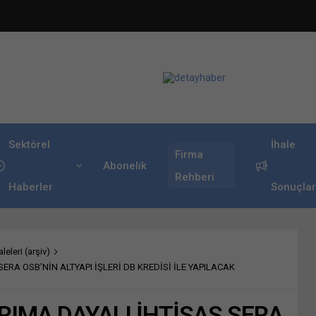
Sektörel
İhale
Firma
Abonelik
Rehberi
Haberler
Sonuçlar
leleri (arşiv)
SERA OSB’NİN ALTYAPI İŞLERİ DB KREDİSİ İLE YAPILACAK
ARIMA DAYALI İHTİSAS SERA