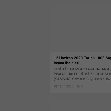
12 Haziran 2023 Tarihli 1808 Say
İnşaat İhaleleri
ÇEŞİTLİ KURUMLAR TARAFINDAN A
İNŞAAT İHALELERİ DSİ 7. BÖLGE M
(SAMSUN); Samsun-Büyükşehir Havz
Merkezi Tersakan Irmağı Havzası 3 K
13.11.2025
0
yapım işi İhale kayıt no Bunu payla
paylaşmak için tıklayın (Yeni pencered
X Linkedln üzerinden paylaşmak için t
(Yeni pencerede açılır) LinkedIn Wha
paylaşmak için tıklayın (Yeni pencered