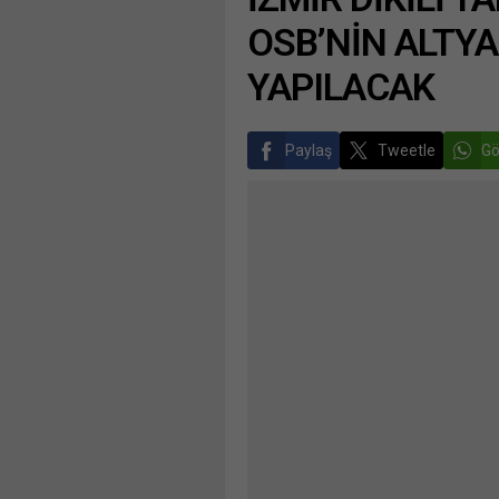
OSB’NİN ALTYAP
YAPILACAK
Paylaş
Tweetle
Gö