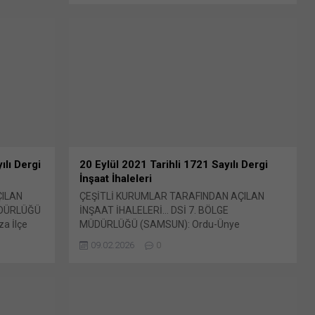
HİZMETLERİ GELİŞTİRME Bunu paylaş: X'te
paylaşmak için tıklayın (Yeni pencerede açılır)
X Linkedln üzerinden paylaşmak için tıklayın
(Yeni pencerede açılır) LinkedIn WhatsApp'ta
paylaşmak için tıklayın (Yeni pencerede açılır)
WhatsApp Facebook'ta paylaşmak için tıklayın
(Yeni...
ılı Dergi
20 Eylül 2021 Tarihli 1721 Sayılı Dergi
İnşaat İhaleleri
ÇILAN
ÇEŞİTLİ KURUMLAR TARAFINDAN AÇILAN
ÜDÜRLÜĞÜ
İNŞAAT İHALELERİ… DSİ 7. BÖLGE
a İlçe
MÜDÜRLÜĞÜ (SAMSUN): Ordu-Ünye
ısım
Tabakhane Deresi 4kısım ıslahı ikmali işi İhale
09.02.2026
0
ş: X'te
şekli : E-teklif İhale kayıt no Bunu
e açılır)
paylaş: X'te paylaşmak için tıklayın (Yeni
ıklayın
pencerede açılır) X Linkedln üzerinden
tsApp'ta
paylaşmak için tıklayın (Yeni pencerede açılır)
e açılır)
LinkedIn WhatsApp'ta paylaşmak için tıklayın