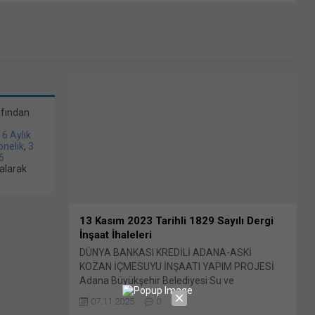
afından
/ 6 Aylık
bonelik
,
3
6
alarak
13 Kasım 2023 Tarihli 1829 Sayılı Dergi
İnşaat İhaleleri
DÜNYA BANKASI KREDİLİ ADANA-ASKİ
KOZAN İÇMESUYU İNŞAATI YAPIM PROJESİ
Adana Büyükşehir Belediyesi Su ve
Kanalizasyon İdaresi Genel Müdürlüğünden
07.11.2025
0
(ASKİ) yapılan duyuruya göre, BELEDİYE