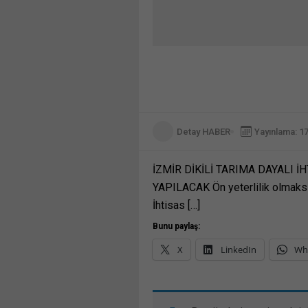
Detay HABER
Yayınlama: 1
İZMİR DİKİLİ TARIMA DAYALI İ
YAPILACAK Ön yeterlilik olmaksızı
İhtisas […]
Bunu paylaş:
X
LinkedIn
Wh