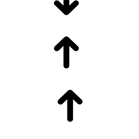
55,0086
STERLİN
64,2273
BIST 100
13.798,82
BITCOIN