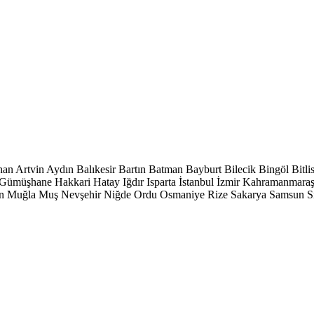
han
Artvin
Aydın
Balıkesir
Bartın
Batman
Bayburt
Bilecik
Bingöl
Bitli
Gümüşhane
Hakkari
Hatay
Iğdır
Isparta
İstanbul
İzmir
Kahramanmara
n
Muğla
Muş
Nevşehir
Niğde
Ordu
Osmaniye
Rize
Sakarya
Samsun
S