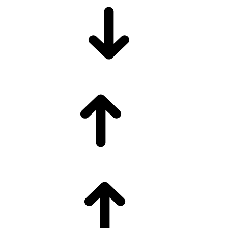
$64.323
GRAM GÜMÜŞ
95,67
BRENT