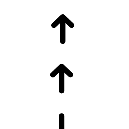
GRAM ALTIN
6.544,76
DOLAR
47,7013
EURO