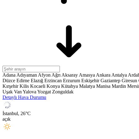
$83,96
ETHEREUM
$1897.87
Adana
Adıyaman
Afyon
Ağrı
Aksaray
Amasya
Ankara
Antalya
Arda
Düzce
Edirne
Elazığ
Erzincan
Erzurum
Eskişehir
Gaziantep
Giresun
Kırşehir
Kilis
Kocaeli
Konya
Kütahya
Malatya
Manisa
Mardin
Mersi
Uşak
Van
Yalova
Yozgat
Zonguldak
Detaylı Hava Durumu
İstanbul,
26
°C
açık