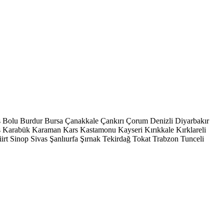
s
Bolu
Burdur
Bursa
Çanakkale
Çankırı
Çorum
Denizli
Diyarbakır
ş
Karabük
Karaman
Kars
Kastamonu
Kayseri
Kırıkkale
Kırklareli
iirt
Sinop
Sivas
Şanlıurfa
Şırnak
Tekirdağ
Tokat
Trabzon
Tunceli