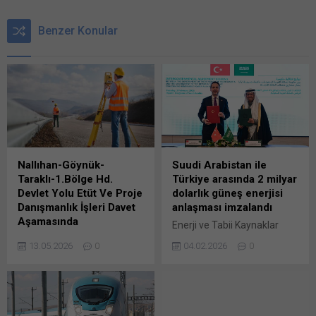
Benzer Konular
Nallıhan-Göynük-
Suudi Arabistan ile
Taraklı-1.Bölge Hd.
Türkiye arasında 2 milyar
Devlet Yolu Etüt Ve Proje
dolarlık güneş enerjisi
Danışmanlık İşleri Davet
anlaşması imzalandı
Aşamasında
Enerji ve Tabii Kaynaklar
Karayolları Genel Müdürlüğü
Bakanı Alparslan Bayraktar,
13.05.2026
0
04.02.2026
0
Program Ve İzleme Dairesi
Suudi Arabistan ile Türkiye
Başkanlığı’nca 10 Nisan
arasında 2 milyar dolarlık
2026 tarihinde firmalardan
güneş enerjisi yatırımı
ön yeterlik başvuruları alınan
anlaşması imzalandığını
(DETAY-1950) 2026/443611
bildirdi. Bayraktar, Suudi