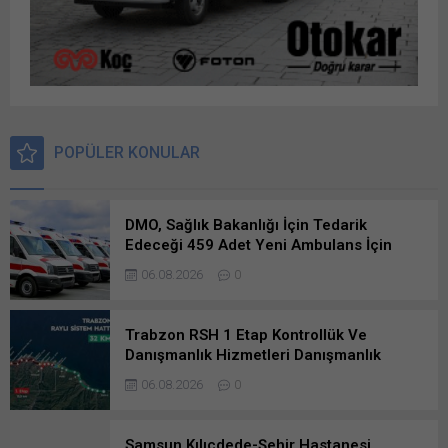
POPÜLER KONULAR
DMO, Sağlık Bakanlığı İçin Tedarik
Edeceği 459 Adet Yeni Ambulans İçin
Teklif Aldı
06.08.2026
0
Trabzon RSH 1 Etap Kontrollük Ve
Danışmanlık Hizmetleri Danışmanlık
Hizmetleri İşine Başvurusunda
06.08.2026
0
Bulunanlar
Samsun Kılıçdede-Şehir Hastanesi