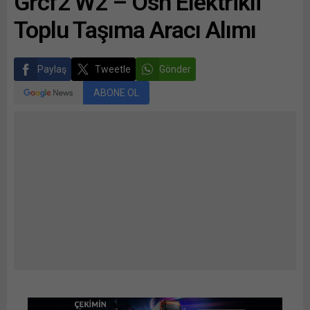
Grcf2 W2 – Osh Elektrikli
Toplu Taşıma Aracı Alımı
Paylaş
Tweetle
Gönder
ABONE OL