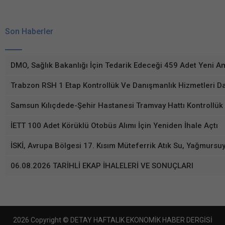
Son Haberler
DMO, Sağlık Bakanlığı İçin Tedarik Edeceği 459 Adet Yeni Am
Trabzon RSH 1 Etap Kontrollük Ve Danışmanlık Hizmetleri D
Samsun Kılıçdede-Şehir Hastanesi Tramvay Hattı Kontrollük
İETT 100 Adet Körüklü Otobüs Alımı İçin Yeniden İhale Açtı
İSKİ, Avrupa Bölgesi 17. Kısım Müteferrik Atık Su, Yağmursuy
06.08.2026 TARİHLİ EKAP İHALELERİ VE SONUÇLARI
2026 Copyright © DETAY HAFTALIK EKONOMİK HABER DERGİSİ