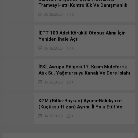
Tramvay Hattı Kontrollük Ve Danışmanlık
Hizmetlerine Teklif Verenler…
06.08.2026
0
İETT 100 Adet Körüklü Otobüs Alımı İçin
Yeniden İhale Açtı
06.08.2026
0
İSKİ, Avrupa Bölgesi 17. Kısım Müteferrik
Atık Su, Yağmursuyu Kanalı Ve Dere Islahı
İnşaatı İhale Duyuru…
06.08.2026
0
KGM (Bitlis-Baykan) Ayrımı-Bölükyazı-
(Küçüksu-Hizan) Ayrımı İl Yolu Etüt Ve
Proje Danışmanlık Hizmeti İçin Teklif Aldı
04.08.2026
0