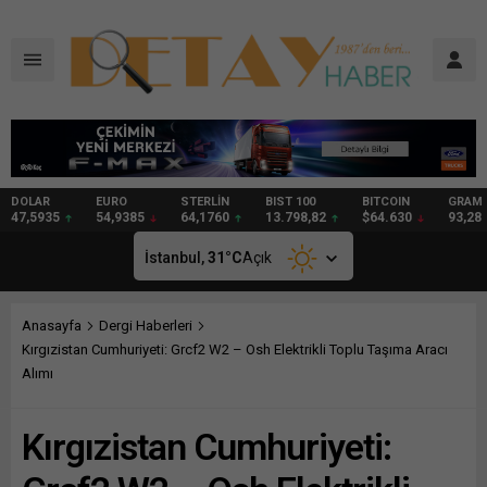
DOLAR
EURO
STERLİN
BIST 100
BITCOIN
GRAM
47,5935
54,9385
64,1760
13.798,82
$64.630
93,28
İstanbul,
31
°C
Açık
Anasayfa
Dergi Haberleri
Kırgızistan Cumhuriyeti: Grcf2 W2 – Osh Elektrikli Toplu Taşıma Aracı
Alımı
Kırgızistan Cumhuriyeti: