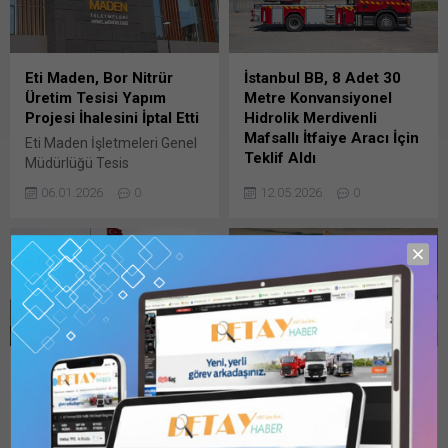
Eti Maden, Bor Nitrür
İstanbul BB, 8 Adet 30
Üretim Tesisi Yapım
Metre Konvansiyonel
Projesi İhalesini İptal Etti
Hidrolik Merdivenli
Mafsallı İtfaiye Aracı İçin
Eti Maden İşletmeleri Genel
Teklif Aldı
Müdürlüğü Tesis
Mühendislik Hizmetleri
İstanbul Büyükşehir
06.01.2026
0
12.05.2026
0
Dairesi Başkanlığınca 19
Belediye Başkanlığı –
Ağustos 2025 tarihinde
Merkez İtfaiye Şube
firmalardan teklifleri alınan
Müdürlüğü’nce ihtiyaç
2025/142115 İKN numaralı
duyulan 2026/528922 İKN
dosya konusu Bor Nitrür
numaralı dosya konusu 8
Üretim Bunu paylaş: X'te
adet 30 Metre
paylaşmak için tıklayın (Yeni
Konvansiyonel Hidrolik
pencerede açılır) X Linkedln
Merdivenli Mafsallı İtfaiye
üzerinden paylaşmak için
Bunu paylaş: X'te
TPAO’nun
BOTAŞ, Çeşme İlçesi
tıklayın (Yeni pencerede
paylaşmak için tıklayın (Yeni
Karadeniz’deki 21
Doğal Gaz Boru Hattı
açılır) LinkedIn WhatsApp'ta
pencerede açılır) X Linkedln
sahasının ruhsat süresi 3
Projesi Yapım İşine
paylaşmak için tıklayın (Yeni
üzerinden paylaşmak için
yıl uzatıldı
Teklif Verenler…
pencerede açılır) WhatsApp
tıklayın (Yeni pencerede