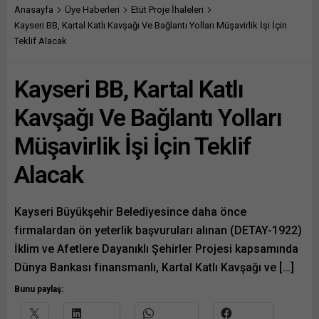
üzerinden paylaşmak için
tıklayın (Yeni pencerede
Anasayfa
Üye Haberleri
Etüt Proje İhaleleri
tıklayın (Yeni pencerede
açılır) LinkedIn WhatsApp'ta
Kayseri BB, Kartal Katlı Kavşağı Ve Bağlantı Yolları Müşavirlik İşi İçin
açılır) LinkedIn WhatsApp'ta
paylaşmak için tıklayın (Yeni
Teklif Alacak
paylaşmak için tıklayın (Yeni
pencerede açılır) WhatsApp
pencerede açılır) WhatsApp
Facebook'ta paylaşmak için
Kayseri BB, Kartal Katlı
Facebook'ta paylaşmak için
tıklayın (Yeni...
tıklayın (Yeni...
Kavşağı Ve Bağlantı Yolları
Müşavirlik İşi İçin Teklif
Alacak
Kayseri Büyükşehir Belediyesince daha önce
firmalardan ön yeterlik başvuruları alınan (DETAY-1922)
İklim ve Afetlere Dayanıklı Şehirler Projesi kapsamında
Dünya Bankası finansmanlı, Kartal Katlı Kavşağı ve […]
Bunu paylaş: