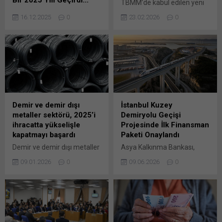
TBMM’de kabul edilen yeni
KAMYON MAN, sabit kalan
düzenlemeyle korsan yolcu
16.12.2025
0
23.02.2026
0
pazarda satışlarını %10
taşımacılığına rekor cezalar
artırdı MAN Kamyon ve
geliyor. İzin belgesiz yolcu
Otobüs Ticaret A.Ş., 2025
taşıyanlara 100 bin liraya
yılında siyasi ve ekonomik
kadar para cezası
gelişmelere bağlı olarak
uygulanacak, ehliyetler
dalgalanmaların yaşandığı
geçici olarak geri alınacak.
kamyon pazarında,
Türkiye Şoförler ve
satışlarını artırmayı başardı.
Otomobilciler Federasyonu
Filo satışlarında hem çekici
(TŞOF) Genel Başkanı
Demir ve demir dışı
İstanbul Kuzey
hem de inşaat segmentinde
Mehmet Yiğiner,
metaller sektörü, 2025’i
Demiryolu Geçişi
birçok önemli firmanın ilk
düzenlemeyi
ihracatta yükselişle
Projesinde İlk Finansman
tercihi olan MAN, güçlü ürün
desteklediklerini belirterek
kapatmayı başardı
Paketi Onaylandı
gamı ve geliştirdiği tedarik...
korsan taşımacılıkla
Demir ve demir dışı metaller
Asya Kalkınma Bankası,
mücadelede kararlı
sektörü, zorlu geçen 2025
İstanbul Kuzey Demiryolu
olduklarını söyledi. Türkiye
09.01.2026
0
09.06.2026
0
yılını ihracatta yükselişle
Geçişi Projesi için Türkiye’ye
Büyük Millet Meclisi...
kapatmayı başardı. 2025
750 milyon dolarlık kredi
yılını değerlendiren ve 2026
sağlanmasını onayladı.
yılına ilişkin beklentilerini
Bankadan yapılan
açıklayan İstanbul Demir ve
açıklamada, Türkiye’ye,
Demir Dışı Metaller
ulaşım ve lojistik