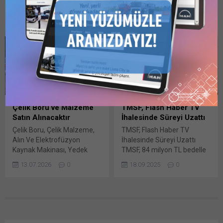
Türkiye Petrolleri Anonim
BOTAŞ – Boru Hatları İle
Facebook'ta paylaşmak için
açılır) LinkedIn WhatsApp'ta
Ortaklığı’nın (TPAO)
Petrol Taşıma Anonim
tıklayın (Yeni...
paylaşmak için tıklayın (Yeni
16.12.2025
0
04.06.2026
0
Karadeniz’de bulunan 21
Şirketi Genel Müdürlüğü
pencerede açılır) WhatsApp
sahasının ruhsat süreleri 3
Tedarik Ve Sözleşmeler
Facebook'ta paylaşmak için
yıl uzatıldı. Enerji ve Tabii
Daire Başkanlığı’nca bir süre
tıklayın (Yeni...
Kaynaklar Bakanlığı Maden
önce ihalesine çıkılan
ve Petrol İşleri Genel
2026/699296 İKN numaralı
Müdürlüğünün petrol
dosya Bunu paylaş: X'te
hakkına müteallik kararları,
paylaşmak için tıklayın (Yeni
Resmi Gazete’de
pencerede açılır) X Linkedln
yayımlandı. Buna göre,
üzerinden paylaşmak için
Çelik Boru ve Malzeme
TMSF, Flash Haber TV
TPAO’nun Karadeniz’de ikili
tıklayın (Yeni pencerede
Satın Alınacaktır
İhalesinde Süreyi Uzattı
sınırlandırma anlaşmalarıyla
açılır) LinkedIn WhatsApp'ta
Çelik Boru, Çelik Malzeme,
TMSF, Flash Haber TV
belirlenen deniz yetki
paylaşmak için tıklayın (Yeni
Alın Ve Elektrofüzyon
İhalesinde Süreyi Uzattı
alanları içerisinde Münhasır
pencerede açılır) WhatsApp
Kaynak Makinası, Yedek
TMSF, 84 milyon TL bedelle
Ekonomik Bölge veya Kıta
Facebook'ta paylaşmak için
Parça Satın Alınacaktır. Çelik
satışa çıkarılan Flash Haber
Sahanlığında...
tıklayın (Yeni...
13.07.2026
0
18.09.2025
0
Boru, Çelik Malzeme, Alın ve
TV’nin ihale takvimini
Elektrofüzyon Kaynak
yaklaşık bir ay ileriye aldı.
Makinası, Yedek Parça mal
Karar Bunu paylaş: X'te
Bunu paylaş: X'te
paylaşmak için tıklayın (Yeni
paylaşmak için tıklayın (Yeni
pencerede açılır) X Linkedln
pencerede açılır) X Linkedln
üzerinden paylaşmak için