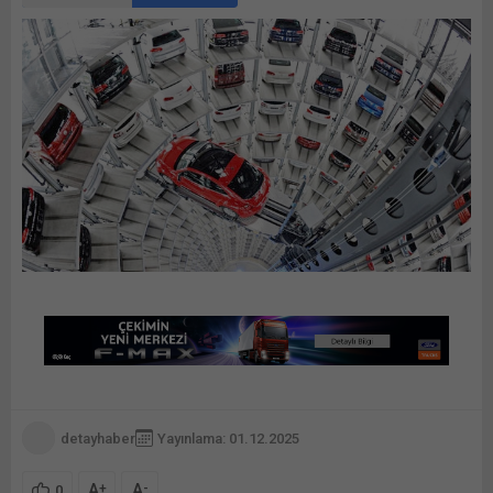
detayhaber
Yayınlama: 01.12.2025
A
A
+
-
0