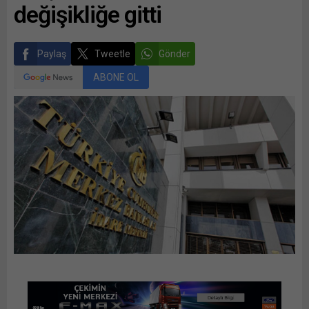
değişikliğe gitti
Paylaş
Tweetle
Gönder
ABONE OL