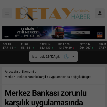
DOLAR
EURO
STERLİN
BIST 100
BITCOIN
GRAM
47,7111
55,1881
64,4139
13.779,39
$64.967
97,57
İstanbul,
26
°C
Açık
Anasayfa
Ekonomi
Merkez Bankası zorunlu karşılık uygulamasında değişikliğe gitti
Merkez Bankası zorunlu
karşılık uygulamasında