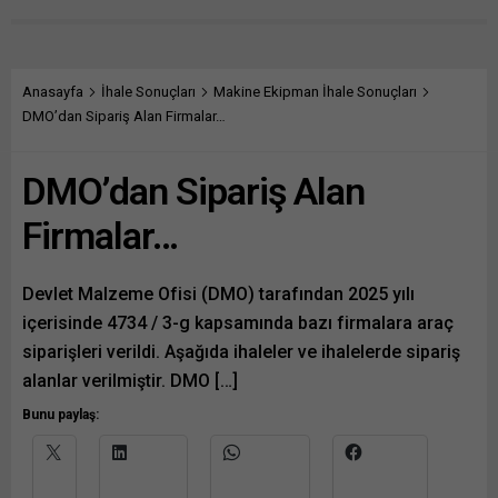
duyurusu yapılan
Kurumsal iletişim, itibar
2025/2446716 İKN numaralı
yönetimi, lider iletişimi ve
dosya konusu Isparta Eğirdir
kriz iletişimi alanlarında 18
İlçesi Doğal Gaz Boru Bunu
yılı aşkın deneyime sahip
paylaş: X'te paylaşmak için
olan Osman Kurt, yeni
Anasayfa
İhale Sonuçları
Makine Ekipman İhale Sonuçları
tıklayın (Yeni pencerede
görevinde Nissan Türkiye’nin
DMO’dan Sipariş Alan Firmalar…
açılır) X Linkedln üzerinden
kurumsal iletişim stratejisi
paylaşmak için tıklayın (Yeni
ve uygulanmasından
DMO’dan Sipariş Alan
pencerede açılır) LinkedIn
sorumlu olacak. Kurt,
WhatsApp'ta paylaşmak için
markanın kurumsal itibarının
Firmalar…
tıklayın (Yeni pencerede
güçlendirilmesi, paydaş
açılır) WhatsApp
iletişiminin...
Facebook'ta paylaşmak için
tıklayın (Yeni...
Devlet Malzeme Ofisi (DMO) tarafından 2025 yılı
içerisinde 4734 / 3-g kapsamında bazı firmalara araç
siparişleri verildi. Aşağıda ihaleler ve ihalelerde sipariş
alanlar verilmiştir. DMO […]
Bunu paylaş: