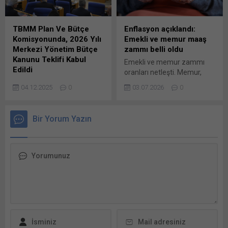
İhracatçıları Birliği (İDDMİB)
bağlantısının güçlendirilmesi
Yönetim Kurulu Başkanı
kapsamında finansman
Çetin Tecdelioğlu, zor bir yılı
sağlanacağı belirtildi.
TBMM Plan Ve Bütçe
Enflasyon açıklandı:
geride bıraktıklarını belirtti.
Bankanın, 127 kilometrelik
Komisyonunda, 2026 Yılı
Emekli ve memur maaş
Yurtdışı faaliyetler rekor
İstanbul Kuzey Demiryolu
Merkezi Yönetim Bütçe
zammı belli oldu
kırdı, yükselişin anahtarı
Geçişi Projesi hattının
Kanunu Teklifi Kabul
Emekli ve memur zammı
oldu...
inşasını finanse etmek
Edildi
oranları netleşti. Memur,
üzere Türkiye’ye 750 milyon
2026 Yılı Merkezi Yönetim
SSK, Bağ-Kur emeklileri yeni
dolarlık kredi sağlanmasını
04.12.2025
0
03.07.2026
0
Bütçe Kanunu Teklifi ile
yılda aldıkları maaş zammı
onayladığı bildirilen...
2024 Yılı Merkezi Yönetim
ve ikramiyelerin ardından
Kesin Hesap Kanunu Teklifi,
temmuz ayında yapılacak
Bir Yorum Yazın
TBMM Plan ve Bütçe
maaş zammı merak ediliyor.
Komisyonunda kabul edildi.
TÜİK haziran ayına ilişkin
Komisyonda,
enflasyon verilerini açıkladı,
Cumhurbaşkanlığı ile bağlı
6 aylık enflasyon farkı artışı
ve ilgili kuruluşların
netleşti. Peki emekli ve
bütçelerinin kabul
memur zammı ne kadar
edilmesinin ardından Bütçe
olacak? Memur, memur
Kanun Teklifinin
emeklileri ile...
maddelerinin görüşmelerine
geçildi. 15 maddeden oluşan
2026 Yılı Merkezi Yönetim