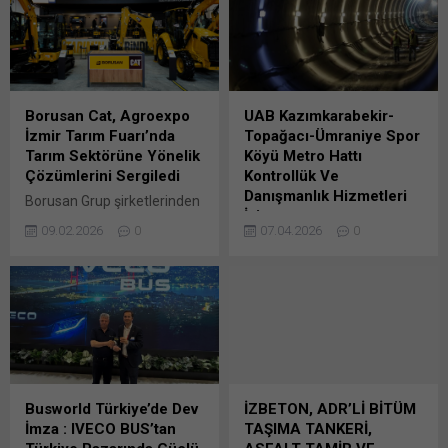
Borusan Cat, Agroexpo
UAB Kazımkarabekir-
İzmir Tarım Fuarı’nda
Topağacı-Ümraniye Spor
Tarım Sektörüne Yönelik
Köyü Metro Hattı
Çözümlerini Sergiledi
Kontrollük Ve
Danışmanlık Hizmetleri
Borusan Grup şirketlerinden
İşi
Borusan Cat, 3–7 Şubat
09.02.2026
0
07.04.2026
0
2026 tarihleri arasında Fuar
Ulaştırma ve Altyapı
İzmir’de düzenlenen
Bakanlığı’nca daha önce ön
Agroexpo İzmir Tarım
yeterlik duyuru
Fuarı’na katılarak, tarım
yapılan2026/451508 İKN
sektörüne özel iş
numaralı dosya konusu
makinelerini ve uzmanlığını
Kazımkarabekir-Topağacı-
sektör profesyonelleriyle
Ümraniye Spor Köyü Metro
buluşturdu. “Daha İyi Bir
Hattı Kontrollük ve
Dünya İçin Çözüm Üretiriz”
Danışmanlık Hizmetleri İşi (4
Busworld Türkiye’de Dev
İZBETON, ADR’Lİ BİTÜM
şirket amacı ile
Bunu paylaş: X'te
İmza : IVECO BUS’tan
TAŞIMA TANKERİ,
operasyonlarını Türkiye’nin
paylaşmak için tıklayın (Yeni