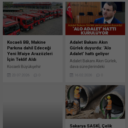
Kocaeli BB, Makine
Adalet Bakanı Akın
Parkına dahil Edeceği
Gürlek duyurdu: ‘Alo
Yeni İtfaiye Arazözleri
Adalet’ hattı geliyor
İçin Teklif Aldı
Adalet Bakanı Akın Gürlek,
Kocaeli Büyükşehir
dava süreçlerindeki
Belediyesi İtfaiye Dairesi
gecikmelere ilişkin
23.07.2026
0
16.02.2026
0
Başkanlığı – İtfaiye İdare
şikâyetlerin
Şube Müdürlüğü’nce daha
değerlendirilmesi amacıyla
önce ihalesine çıkılan
“Alo adalet” hattının devreye
(DETAY-1960)
alınacağını duyurdu. Adalet
2026/1089469 İKN numaralı
Bakanı Akın Gürlek, dava
dosya konusu 4 adet 4×4
süreçlerindeki gecikmelere
çift Bunu paylaş: X'te
ilişkin şikâyetlerin
paylaşmak için tıklayın (Yeni
değerlendirilmesi için “Alo
pencerede açılır) X Linkedln
adalet” hattının devreye
Sakarya SASKİ, Çelik