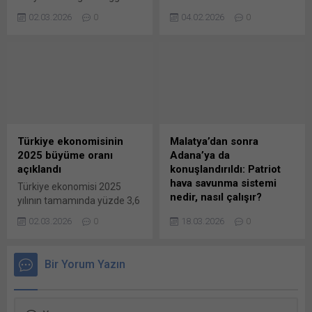
Bakanlıkça hazırlanan
Yönetim Kurulu Başkanı
bağlı fırınların ürettiği simit
“Muhasebat Genel
02.03.2026
0
04.02.2026
0
Tosyalı, Togg’un mevcut
ve ekmek fiyatlarında
Müdürlüğü Genel Tebliği”,...
modellerinin yaklaşık yarı
belirleyici hale gelen Ticaret
fiyat seviyesinde olacak
Bakanlığı, ticaret odası üyesi
daha ekonomik bir modelini
fırınların ürettiği simit ve
piyasaya sunmaya
ekmek fiyatlarının
hazırlandıklarını açıkladı.
belirlenmesinde de yetkili
Üretimde hedeflerin
hale geldi. Türkiye Odalar ve
yakalandığını ve banttan
Borsalar Birliği ile Odalar ve
çıkan araçların tamamının
Borsalar Kanununa tâbi
Türkiye ekonomisinin
Malatya’dan sonra
satıldığına işaret eden
odalarca, üyeleri tarafından
2025 büyüme oranı
Adana’ya da
Tosyalı, savunma ve ticari
üretilen, esnaf ve sanatkar
açıklandı
konuşlandırıldı: Patriot
araçta kapasite artışıyla
odaları tarafından...
hava savunma sistemi
Türkiye ekonomisi 2025
çelik sektöründe de ithalat
nedir, nasıl çalışır?
yılının tamamında yüzde 3,6
baskısına vurgu yaptı.
büyürken; 2025’in son
Milli Savunma Bakanlığı,
Tosyalı...
02.03.2026
0
18.03.2026
0
çeyreğinde yüzde 3,4
bölgede artan güvenlik
büyüme gerçekleştirdi.
riskleri nedeniyle Türkiye’nin
Türkiye İstatistik Kurumu
hava ve füze savunma
Bir Yorum Yazın
(TÜİK), Ekim-Aralık 2025
tedbirlerinin güçlendirildiğini
dönemini kapsayan
açıkladı. NATO ile yürütülen
gayrisafi yurt içi hasıla
koordinasyon kapsamında,