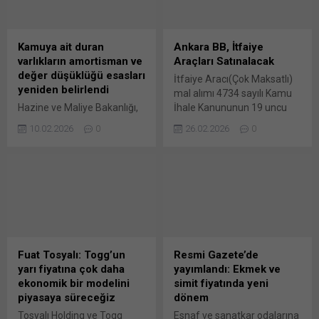
Kamuya ait duran
Ankara BB, İtfaiye
varlıkların amortisman ve
Araçları Satınalacak
değer düşüklüğü esasları
İtfaiye Aracı(Çok Maksatlı)
yeniden belirlendi
mal alımı 4734 sayılı Kamu
Hazine ve Maliye Bakanlığı,
İhale Kanununun 19 uncu
genel yönetim
maddesine göre açık ihale
10.02.2026
0
26.02.2026
0
kapsamındaki kamu
usulü ile ihale edilecektir.
idarelerinin duran
İhaleye ilişkin ayrıntılı bilgiler
varlıklarının amortisman,
aşağıda Bunu paylaş: X'te
tükenme payı ve değer
paylaşmak için tıklayın (Yeni
düşüklüğüne ilişkin usul ve
pencerede açılır) X Linkedln
esasları yeniden belirledi.
üzerinden paylaşmak için
Kamuya ait taşınır
tıklayın (Yeni pencerede
varlıklarda 52 bin,
açılır) LinkedIn WhatsApp'ta
taşınmazlarda 114 bin
paylaşmak için tıklayın (Yeni
Fuat Tosyalı: Togg’un
Resmi Gazete’de
liranın altındaki duran
pencerede açılır) WhatsApp
yarı fiyatına çok daha
yayımlandı: Ekmek ve
varlıklar, hesaplara alındığı
Facebook'ta paylaşmak için
ekonomik bir modelini
simit fiyatında yeni
yılın sonunda tamamen
tıklayın (Yeni...
piyasaya süreceğiz
dönem
amorti edilebilecek.
Tosyalı Holding ve Togg
Esnaf ve sanatkar odalarına