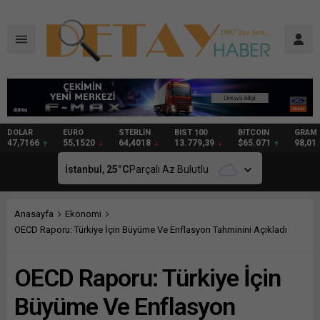
DOLAR
EURO
STERLİN
BIST 100
BITCOIN
GRAM
47,7166
55,1520
64,4018
13.779,39
$65.071
98,01
İstanbul,
25
°C
Parçalı Az Bulutlu
Anasayfa
Ekonomi
OECD Raporu: Türkiye İçin Büyüme Ve Enflasyon Tahminini Açıkladı
OECD Raporu: Türkiye İçin
Büyüme Ve Enflasyon