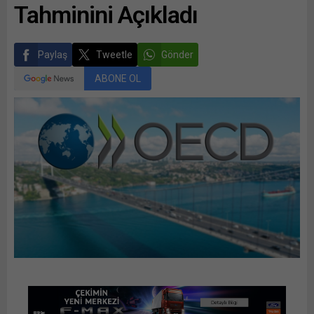
Tahminini Açıkladı
Paylaş
Tweetle
Gönder
ABONE OL