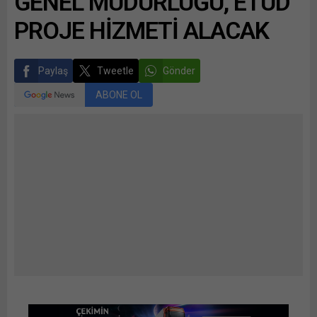
GENEL MÜDÜRLÜĞÜ, ETÜD
PROJE HİZMETİ ALACAK
Paylaş
Tweetle
Gönder
ABONE OL