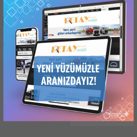
Benzer Konular
Bu kategori yalnızca
üyeler tarafından
görüntülenebilir. Bu
kategoriyi
görüntülemek için
1
Kullanıcılı // 6 Aylık
ŞANLIURFA GENÇLİK VE
Abonelik
,
1 Kullanıcılı
SPOR İL MÜDÜRLÜĞÜ,
// Yıllık Abonelik
,
3
Kullanıcılı // Yıllık
ETÜD PROJE HİZMETİ
Abonelik
veya
6
ALACAK
Kullanıcılı // Yıllık
Şanlıurfa Gençlik ve Spor İl
Abonelik
satın alarak
kaydolun.
Müdürlüğü tarafından
15.12.2025
0
yapılan duyuruya göre
2025/2192122 İKN numaralı
dosya konusu 1000 Kişilik
Yurt Proje Hizmet Alım İşi,