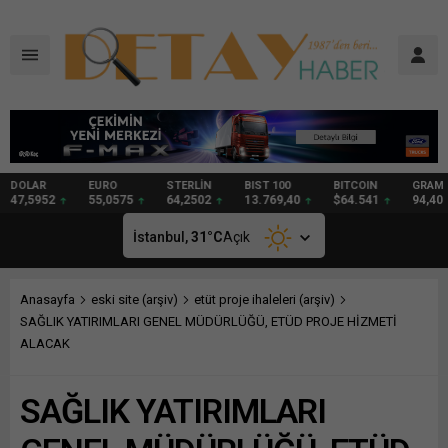
DOLAR
EURO
STERLİN
BIST 100
BITCOIN
GRAM
47,5952
55,0575
64,2502
13.769,40
$64.541
94,40
İstanbul,
31
°C
Açık
Anasayfa
eski site (arşiv)
etüt proje ihaleleri (arşiv)
SAĞLIK YATIRIMLARI GENEL MÜDÜRLÜĞÜ, ETÜD PROJE HİZMETİ
ALACAK
SAĞLIK YATIRIMLARI