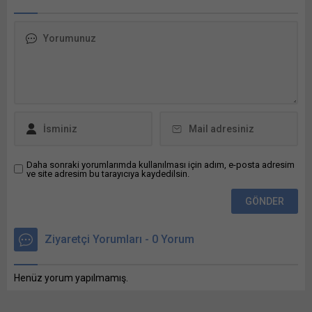
HİZMET ALIMI İPTAL Devlet
tıklayın (Yeni...
Hava Meydanları İşletmesi
Genel Müdürlüğü tarafından
geçtiğimiz günlerde
duyurusu yapılan Bunu
paylaş: X'te paylaşmak için
tıklayın (Yeni pencerede
açılır) X Linkedln üzerinden
paylaşmak için tıklayın (Yeni
pencerede açılır) LinkedIn
WhatsApp'ta paylaşmak için
tıklayın (Yeni pencerede
Daha sonraki yorumlarımda kullanılması için adım, e-posta adresim
ve site adresim bu tarayıcıya kaydedilsin.
açılır) WhatsApp
Facebook'ta paylaşmak için
tıklayın (Yeni...
Ziyaretçi Yorumları - 0 Yorum
Henüz yorum yapılmamış.