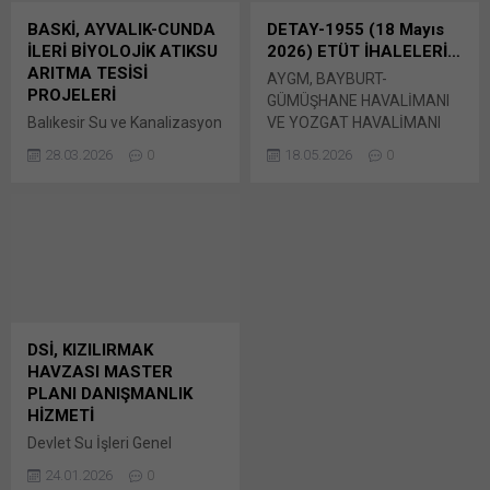
pencerede açılır) X Linkedln
Planlama ve Uygulama
BASKİ, AYVALIK-CUNDA
DETAY-1955 (18 Mayıs
üzerinden paylaşmak için
Raporlarının Bunu paylaş:
İLERİ BİYOLOJİK ATIKSU
2026) ETÜT İHALELERİ…
tıklayın (Yeni pencerede
X'te paylaşmak için tıklayın
ARITMA TESİSİ
AYGM, BAYBURT-
açılır) LinkedIn WhatsApp'ta
(Yeni pencerede açılır) X
PROJELERİ
GÜMÜŞHANE HAVALİMANI
paylaşmak için tıklayın (Yeni
Linkedln üzerinden
Balıkesir Su ve Kanalizasyon
VE YOZGAT HAVALİMANI
pencerede açılır) WhatsApp
paylaşmak için tıklayın (Yeni
İdaresi Genel Müdürlüğü
ÜSTYAPI TESİSLERİ VE
Facebook'ta paylaşmak için
pencerede açılır) LinkedIn
28.03.2026
0
18.05.2026
0
(BASKİ) Ticaret İşleri Dairesi
MÜTEFERRİK İŞLER İNŞAATI
tıklayın (Yeni...
WhatsApp'ta paylaşmak için
Başkanlığı’nca 2026/514029
YAPIM KONTROLLÜĞÜ VE
tıklayın (Yeni pencerede
İKN numaralı dosya konusu
DANIŞMANLIK
açılır) WhatsApp
Ayvalık-Cunda İleri Biyolojik
İHALELERİNDE MALİ
Facebook'ta paylaşmak için
Atıksu Arıtma Tesisi
TEKLİFLER BELLİ OLDU
tıklayın (Yeni...
Projeleri Hazırlanması Bunu
Ulaştırma Ve Altyapı
paylaş: X'te paylaşmak için
Bakanlığı Bunu paylaş: X'te
tıklayın (Yeni pencerede
paylaşmak için tıklayın (Yeni
açılır) X Linkedln üzerinden
pencerede açılır) X Linkedln
DSİ, KIZILIRMAK
paylaşmak için tıklayın (Yeni
üzerinden paylaşmak için
HAVZASI MASTER
pencerede açılır) LinkedIn
tıklayın (Yeni pencerede
PLANI DANIŞMANLIK
WhatsApp'ta paylaşmak için
açılır) LinkedIn WhatsApp'ta
HİZMETİ
tıklayın (Yeni pencerede
paylaşmak için tıklayın (Yeni
Devlet Su İşleri Genel
açılır) WhatsApp
pencerede açılır) WhatsApp
Müdürlüğü tarafından
Facebook'ta paylaşmak için
Facebook'ta paylaşmak için
24.01.2026
0
yapılan duyuruya göre,