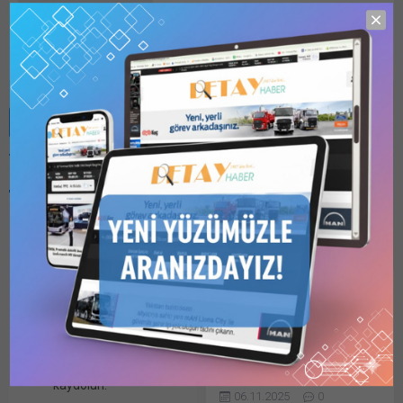
Detay HABER
Benzer Konular
Bu kategori yalnızca
üyeler tarafından
görüntülenebilir. Bu
kategoriyi
görüntülemek için
1
Kullanıcılı // 6 Aylık
11 Mart 2024 Tarihli
Abonelik
,
1 Kullanıcılı
1846 Sayılı Dergi Etüt
// Yıllık Abonelik
,
3
Kullanıcılı // Yıllık
Proje İhaleleri
Abonelik
veya
6
BAZI KURUMLARCA AÇILAN
Kullanıcılı // Yıllık
ETÜT PROJE DANIŞMANLIK
Abonelik
satın alarak
kaydolun.
İHALELERİNDE SON
06.11.2025
0