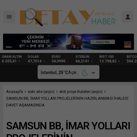
DOLAR
EURO
STERLİN
BIST 100
BITCOIN
GRAM
47,7014
54,9990
64,2141
13.798,82
$64.264
94,19
İstanbul,
25
°C
Açık
Anasayfa
eski site (arşiv)
etüt proje ihaleleri (arşiv)
SAMSUN BB, İMAR YOLLARI PROJELERİNİN HAZIRLANMASI İHALESİ
DAVET AŞAMASINDA
SAMSUN BB, İMAR YOLLARI