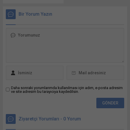
tıklayın (Yeni...
tıklayın (Yeni...
2025/2487833 İKN numaralı
dosya konusu Kızılırmak
Bir Yorum Yazın
Havzası Master Planı
danışmanlık hizmeti işi için,
yeterli tecrübeye sahip Bunu
paylaş: X'te paylaşmak için
tıklayın (Yeni pencerede
açılır) X Linkedln üzerinden
paylaşmak için tıklayın (Yeni
pencerede açılır) LinkedIn
WhatsApp'ta paylaşmak için
tıklayın (Yeni pencerede
açılır) WhatsApp
Facebook'ta paylaşmak için
tıklayın (Yeni...
Daha sonraki yorumlarımda kullanılması için adım, e-posta adresim
ve site adresim bu tarayıcıya kaydedilsin.
Ziyaretçi Yorumları - 0 Yorum