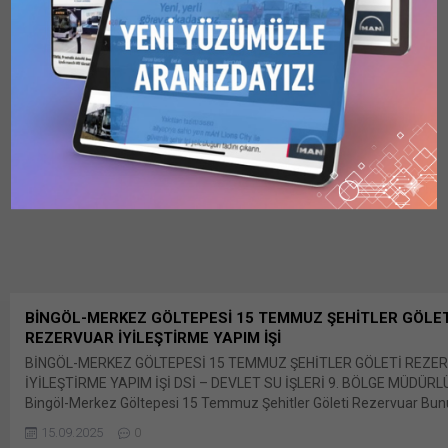
BİNGÖL-MERKEZ GÖLTEPESİ 15 TEMMUZ ŞEHİTLER GÖLET
REZERVUAR İYİLEŞTİRME YAPIM İŞİ
BİNGÖL-MERKEZ GÖLTEPESİ 15 TEMMUZ ŞEHİTLER GÖLETİ REZE
İYİLEŞTİRME YAPIM İŞİ DSİ – DEVLET SU İŞLERİ 9. BÖLGE MÜDÜRL
Bingöl-Merkez Göltepesi 15 Temmuz Şehitler Göleti Rezervuar Bun
paylaş: X'te paylaşmak için tıklayın (Yeni pencerede açılır) X Linkedl
15.09.2025
0
üzerinden paylaşmak için tıklayın (Yeni pencerede açılır) LinkedIn