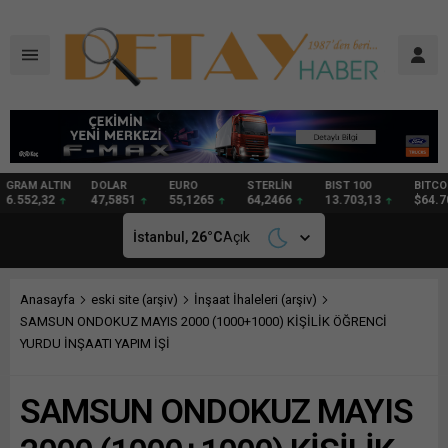
DOLAR
EURO
STERLİN
BIST 100
BITCOIN
GRAM
47,5851
55,1265
64,2466
13.703,13
$64.705
95,36
İstanbul,
26
°C
Açık
Anasayfa
eski site (arşiv)
İnşaat İhaleleri (arşiv)
SAMSUN ONDOKUZ MAYIS 2000 (1000+1000) KİŞİLİK ÖĞRENCİ
YURDU İNŞAATI YAPIM İŞİ
SAMSUN ONDOKUZ MAYIS