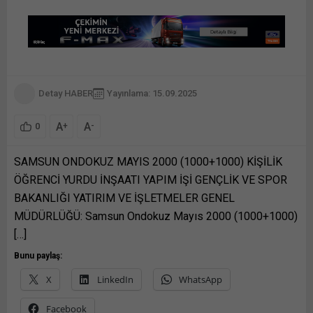
Detay HABER
Yayınlama: 15.09.2025
A
A
+
-
0
SAMSUN ONDOKUZ MAYIS 2000 (1000+1000) KİŞİLİK
ÖĞRENCİ YURDU İNŞAATI YAPIM İŞİ GENÇLİK VE SPOR
BAKANLIĞI YATIRIM VE İŞLETMELER GENEL
MÜDÜRLÜĞÜ: Samsun Ondokuz Mayıs 2000 (1000+1000)
[…]
Bunu paylaş:
X
LinkedIn
WhatsApp
Facebook