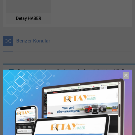
Detay HABER
Benzer Konular
Bu kategori yalnızca üyeler tarafından görüntülenebilir. Bu
kategoriyi görüntülemek için
1 Kullanıcılı // 6 Aylık Abonelik
,
1
Kullanıcılı // Yıllık Abonelik
,
3 Kullanıcılı // Yıllık Abonelik
veya
6
Kullanıcılı // Yıllık Abonelik
satın alarak kaydolun.