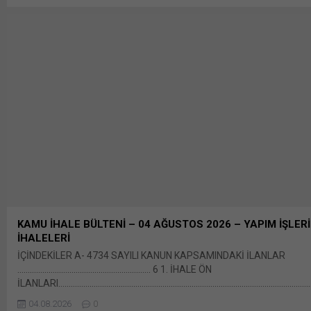
WhatsApp'ta paylaşmak için tıklayın (Yeni pencerede açılır) Whats
Facebook'ta paylaşmak için tıklayın (Yeni...
KAMU İHALE BÜLTENİ – 04 AĞUSTOS 2026 – YAPIM İŞLERİ
İHALELERİ
İÇİNDEKİLER A- 4734 SAYILI KANUN KAPSAMINDAKİ İLANLAR
………………………………………………………. 6 1. İHALE ÖN
İLANLARI…………………………………………………………………………………………………………
6 1.1. YAPIM İŞLERİ İHALELERİ BÜLTENİ
04.08.2026
0