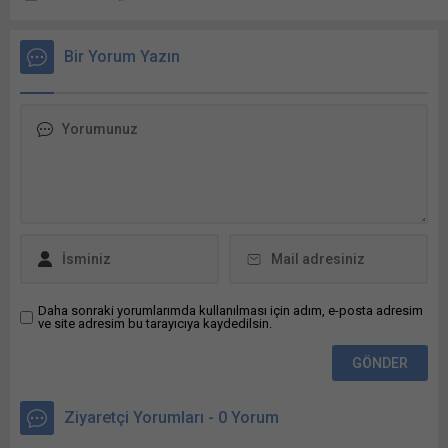
Linkedln üzerinden paylaşmak için tıklayın (Yeni pencerede açılır) L
WhatsApp'ta paylaşmak için tıklayın (Yeni pencerede açılır) Whats
Facebook'ta paylaşmak için tıklayın (Yeni...
Bir Yorum Yazın
Daha sonraki yorumlarımda kullanılması için adım, e-posta adresim
ve site adresim bu tarayıcıya kaydedilsin.
Ziyaretçi Yorumları - 0 Yorum