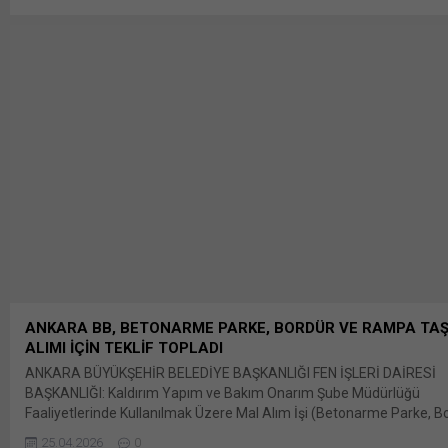
……………………………………………………………………………………………….. 6 2. İHALE İLA
………………………………………………………………………………………………………………………….. 
paylaş: X'te paylaşmak için tıklayın (Yeni pencerede açılır) X Linkedl
üzerinden paylaşmak için tıklayın (Yeni pencerede açılır) LinkedIn
WhatsApp'ta paylaşmak için tıklayın (Yeni pencerede açılır) Whats
Facebook'ta paylaşmak için tıklayın (Yeni...
ANKARA BB, BETONARME PARKE, BORDÜR VE RAMPA TAŞ
ALIMI İÇİN TEKLİF TOPLADI
ANKARA BÜYÜKŞEHİR BELEDİYE BAŞKANLIĞI FEN İŞLERİ DAİRESİ
BAŞKANLIĞI: Kaldırım Yapım ve Bakım Onarım Şube Müdürlüğü
Faaliyetlerinde Kullanılmak Üzere Mal Alım İşi (Betonarme Parke, B
ve Bunu paylaş: X'te paylaşmak için tıklayın (Yeni pencerede açılır) 
25.04.2026
0