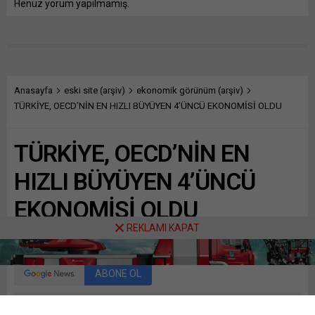
Henüz yorum yapılmamış.
Anasayfa
eski site (arşiv)
ekonomik görünüm (arşiv)
TÜRKİYE, OECD’NİN EN HIZLI BÜYÜYEN 4’ÜNCÜ EKONOMİSİ OLDU
TÜRKİYE, OECD’NİN EN
HIZLI BÜYÜYEN 4’ÜNCÜ
EKONOMİSİ OLDU
REKLAMI KAPAT
Paylaş
Tweetle
Gönder
ABONE OL