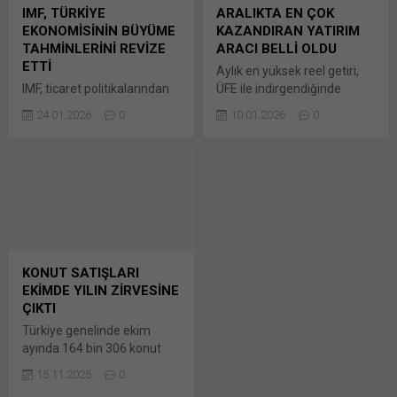
açılır) LinkedIn WhatsApp'ta
tıklayın (Yeni pencerede
IMF, TÜRKİYE
ARALIKTA EN ÇOK
paylaşmak için tıklayın (Yeni
açılır) LinkedIn WhatsApp'ta
EKONOMİSİNİN BÜYÜME
KAZANDIRAN YATIRIM
pencerede açılır) WhatsApp
paylaşmak için tıklayın (Yeni
TAHMİNLERİNİ REVİZE
ARACI BELLİ OLDU
Facebook'ta paylaşmak için
pencerede açılır) WhatsApp
ETTİ
Aylık en yüksek reel getiri,
tıklayın (Yeni...
Facebook'ta paylaşmak için
IMF, ticaret politikalarından
ÜFE ile indirgendiğinde
tıklayın (Yeni...
kaynaklanan olumsuz
yüzde 4,13, TÜFE ile
24.01.2026
0
10.01.2026
0
rüzgarların, yapay zeka
indirgendiğinde ise yüzde
başta olmak üzere
3,98 oranlarıyla DİBS’te
teknolojiye yönelik artan
gerçekleşti… Türkiye
yatırımlar, mali ve parasal
İstatistik Kurumu (TÜİK)
destekler, genel olarak
verilerine göre; Bunu paylaş:
destekleyici finansal
X'te paylaşmak için tıklayın
koşullar ve Bunu paylaş: X'te
(Yeni pencerede açılır) X
paylaşmak için tıklayın (Yeni
Linkedln üzerinden
pencerede açılır) X Linkedln
paylaşmak için tıklayın (Yeni
KONUT SATIŞLARI
üzerinden paylaşmak için
pencerede açılır) LinkedIn
EKİMDE YILIN ZİRVESİNE
tıklayın (Yeni pencerede
WhatsApp'ta paylaşmak için
ÇIKTI
açılır) LinkedIn WhatsApp'ta
tıklayın (Yeni pencerede
Türkiye genelinde ekim
paylaşmak için tıklayın (Yeni
açılır) WhatsApp
ayında 164 bin 306 konut
pencerede açılır) WhatsApp
Facebook'ta paylaşmak için
satıldı. Geçen yılın aynı ayına
Facebook'ta paylaşmak için
tıklayın (Yeni...
15.11.2025
0
göre konut satışları yüzde
tıklayın (Yeni...