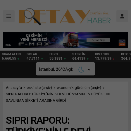
DOLAR
EURO
STERLİN
BIST 100
BITCOIN
GRAM
47,7111
55,1881
64,4139
13.779,39
$64.967
97,57
İstanbul,
26
°C
Açık
Anasayfa
eski site (arşiv)
ekonomik görünüm (arşiv)
SIPRI RAPORU: TÜRKİYE’NİN 5 DEVİ DÜNYANIN EN BÜYÜK 100
SAVUNMA ŞİRKETİ ARASINA GİRDİ
SIPRI RAPORU: