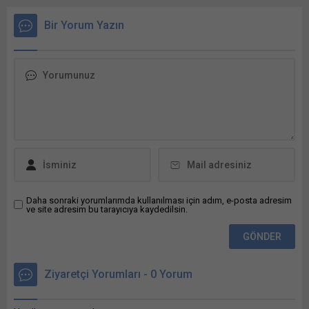
0,5 gerilerken, 2025 yılında
ekim ayı en çok Bunu paylaş:
Bir Yorum Yazın
X'te paylaşmak için tıklayın
(Yeni pencerede açılır) X
Linkedln üzerinden
paylaşmak için tıklayın (Yeni
pencerede açılır) LinkedIn
WhatsApp'ta paylaşmak için
tıklayın (Yeni pencerede
açılır) WhatsApp
Facebook'ta paylaşmak için
tıklayın (Yeni...
Daha sonraki yorumlarımda kullanılması için adım, e-posta adresim
ve site adresim bu tarayıcıya kaydedilsin.
Ziyaretçi Yorumları - 0 Yorum