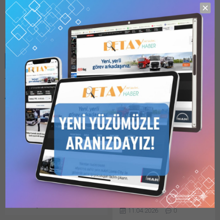
detayhaber
Benzer Konular
Bu kategori yalnızca
üyeler tarafından
görüntülenebilir. Bu
kategoriyi
görüntülemek için
1
Kullanıcılı // 6 Aylık
FORD OTOSAN’IN
Abonelik
,
1 Kullanıcılı
KURUMSAL İLETİŞİM VE
// Yıllık Abonelik
,
3
Kullanıcılı // Yıllık
SÜRDÜRÜLEBİLİRLİK
Abonelik
veya
6
LİDERİ GÖKÇE DEMİREL
Kullanıcılı // Yıllık
KUTAN OLDU
Abonelik
satın alarak
kaydolun.
Türkiye’nin lider otomotiv
11.04.2026
0
şirketi Ford Otosan’da 2020