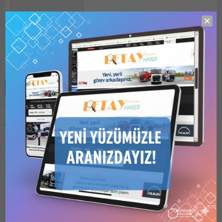
Detay HABER
Benzer Konular
Bu kategori yalnızca
üyeler tarafından
görüntülenebilir. Bu
kategoriyi
görüntülemek için
1
Kullanıcılı // 6 Aylık
DSİ 5.BÖLGE, ÇANKIRI
Abonelik
,
1 Kullanıcılı
ACIÇAY KOYUNBABA
// Yıllık Abonelik
,
3
Kullanıcılı // Yıllık
BARAJI SULAMASI
Abonelik
veya
6
TAMAMLAMA YAPIM İŞİ
Kullanıcılı // Yıllık