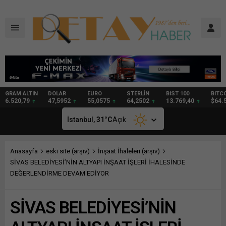
DOLAR
EURO
STERLİN
BIST 100
BITCOIN
GRAM
47,5952
55,0575
64,2502
13.769,40
$64.541
94,40
İstanbul,
31
°C
Açık
Anasayfa
eski site (arşiv)
İnşaat İhaleleri (arşiv)
SİVAS BELEDİYESİ’NİN ALTYAPI İNŞAAT İŞLERİ İHALESİNDE
DEĞERLENDİRME DEVAM EDİYOR
SİVAS BELEDİYESİ’NİN