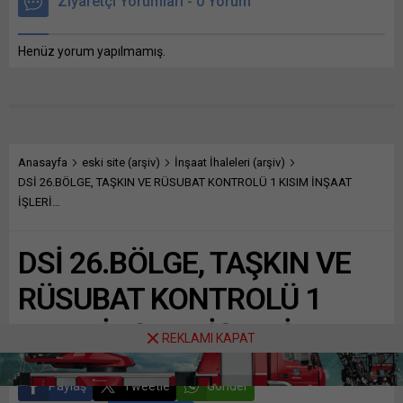
Ziyaretçi Yorumları - 0 Yorum
Henüz yorum yapılmamış.
Anasayfa
eski site (arşiv)
İnşaat İhaleleri (arşiv)
DSİ 26.BÖLGE, TAŞKIN VE RÜSUBAT KONTROLÜ 1 KISIM İNŞAAT
İŞLERİ…
DSİ 26.BÖLGE, TAŞKIN VE
RÜSUBAT KONTROLÜ 1
KISIM İNŞAAT İŞLERİ…
REKLAMI KAPAT
Paylaş
Tweetle
Gönder