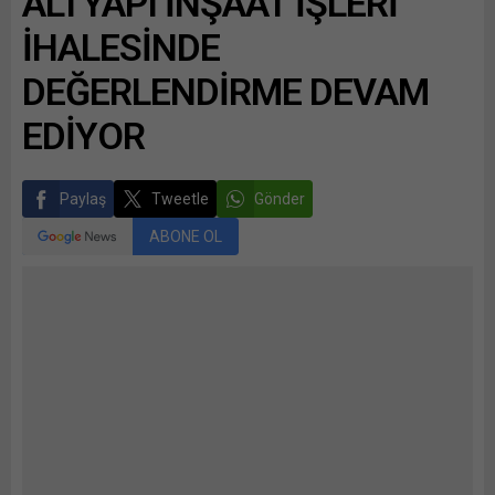
ALTYAPI İNŞAAT İŞLERİ
İHALESİNDE
DEĞERLENDİRME DEVAM
EDİYOR
Paylaş
Tweetle
Gönder
ABONE OL