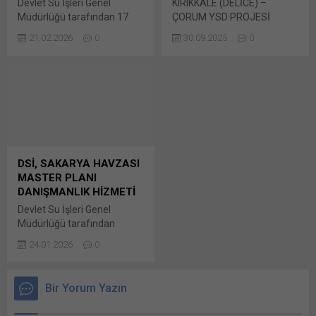
Devlet Su İşleri Genel
KIRIKKALE (DELİCE) –
paylaşmak için tıklayın (Yeni
paylaşmak için tıklayın (Yeni
Müdürlüğü tarafından 17
ÇORUM YSD PROJESİ
pencerede açılır) WhatsApp
pencerede açılır) LinkedIn
Ekim 2025 tarihinde ön
ALTYAPI MÜŞAVİRLİK İŞLERİ
Facebook'ta paylaşmak için
WhatsApp'ta paylaşmak için
21.02.2026
0
30.09.2025
0
yeterlik başvuruları alınan,
İÇİN ÖN YETERLİK
tıklayın (Yeni...
tıklayın (Yeni pencerede
2025/1492392 İKN numaralı
DUYURUSU T.C Devlet
açılır) WhatsApp
dosya konusu Mersin-
Demiryolları İşletmesi Genel
Facebook'ta paylaşmak için
Bozyazı Barajı Proje Yapımı
Müdürlüğü (TCDD) İşletmesi
tıklayın (Yeni...
işinde kesinleşen Bunu
Genel Müdürlüğü’nce
paylaş: X'te paylaşmak için
yürütülmekte olan Bunu
tıklayın (Yeni pencerede
paylaş: X'te paylaşmak için
açılır) X Linkedln üzerinden
tıklayın (Yeni pencerede
paylaşmak için tıklayın (Yeni
açılır) X Linkedln üzerinden
DSİ, SAKARYA HAVZASI
pencerede açılır) LinkedIn
paylaşmak için tıklayın (Yeni
MASTER PLANI
WhatsApp'ta paylaşmak için
pencerede açılır) LinkedIn
DANIŞMANLIK HİZMETİ
tıklayın (Yeni pencerede
WhatsApp'ta paylaşmak için
Devlet Su İşleri Genel
açılır) WhatsApp
tıklayın (Yeni pencerede
Müdürlüğü tarafından
Facebook'ta paylaşmak için
açılır) WhatsApp
yapılan duyuruya göre,
tıklayın (Yeni...
Facebook'ta paylaşmak için
24.01.2026
0
2025/2489766 İKN numaralı
tıklayın (Yeni...
dosya konusu Sakarya
Havzası Master Planı
Bir Yorum Yazın
danışmanlık hizmeti işi için,
yeterli tecrübeye sahip Bunu