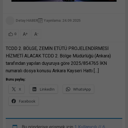
Detay HABER
Yayınlama: 24.09.2025
A
A
+
-
0
TCDD 2. BÖLGE, ZEMİN ETÜTÜ PROJELENDİRMESİ
HİZMETİ ALACAK TCDD 2. Bölge Müdürlüğü (Ankara)
tarafından yapılan duyuruya göre 2025/854765 İKN
numaralı dosya konusu Ankara Kayseri Hattı […]
Bunu paylaş:
X
LinkedIn
WhatsApp
Facebook
Bu gönderiye erişmek için
1 Kullanıcılı // 6