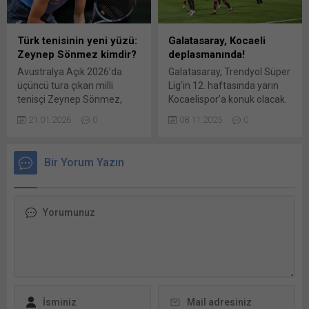
futbolcunun ceza sahası sol
Toprak Razgatlıoğlu,
çaprazından sert şutunda,
İspanya’nın Valencia
kaleci Günay uzanarak topu
kentinde gerçekleştirilecek
Türk tenisinin yeni yüzü:
Galatasaray, Kocaeli
kornere gönderdi. 6.
MotoGP testinde Yamaha
Zeynep Sönmez kimdir?
deplasmanında!
dakikada Yunus Akgün’ün
motoruyla piste çıkacak.
Avustralya Açık 2026’da
Galatasaray, Trendyol Süper
pasında sağdan ceza
Aragon’da 10 Kasım’da
üçüncü tura çıkan milli
Lig’in 12. haftasında yarın
sahasına...
yapılan hazırlık testine de
tenisçi Zeynep Sönmez,
Kocaelispor’a konuk olacak.
katılan milli sporcu, en...
Alexandrova galibiyeti,
Ligde namağlup liderliğini
21.01.2026
0
08.11.2025
0
centilmenliği ve Merida’daki
sürdüren Galatasaray, bu
WTA şampiyonluğuyla Türk
maçı da kazanarak en yakın
tenisinin son yıllardaki en
takipçisi Fenerbahçe ile
Bir Yorum Yazın
dikkat çekici çıkışına imza
puan farkını açmayı
attı. Sezonun ilk Grand Slam
hedefliyor. Galatasaray,
tenis turnuvası
Trendyol Süper Lig’in 12.
olan Avustralya Açık
haftasında yarın
2026’da üçüncü tura
Kocaelispor’a konuk olacak.
yükselen, kortta olduğu
Kocaeli Stadı’ndaki
kadar centilmenliğiyle de
karşılaşma saat 17.00’de
gündeme gelen Zeynep
başlayacak. Mücadeleyi
Sönmez, son haftalarda
hakem Çağdaş Altay
Türk tenisinin en...
yönetecek. Süper...