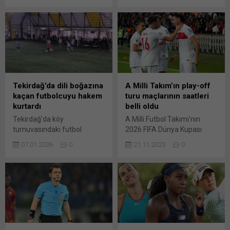
şampiyon oldu. Eczacıbaşı
Temmuz’a kadar burada
Dynavit, maça köşelerden
hazırlık maçları oynayıp,
bulduğu sayılarla başladı.
kamp yapacak. Galatasaray,
Oldukça dengeli geçen
2026-2027 sezonuna
müsabakada VakıfBank da
yönelik hazırlıklarını çift
Boskovic ile etkili oldu. Sarı-
idmanla sürdürdü. Sarı-
siyahlı takımın farkı 3 sayıya
kırmızılı kulübün
(11-8) çıkarmasıyla
açıklamasına göre
Tekirdağ’da dili boğazına
A Milli Takım’ın play-off
Eczacıbaşı mola aldı. Stysiak
Kemerburgaz Metin Oktay
kaçan futbolcuyu hakem
turu maçlarının saatleri
ve Ebrar Karakurt’un
Tesisleri’nde teknik direktör
kurtardı
belli oldu
oyununa rağmen moladan...
Okan Buruk yönetimindeki
Tekirdağ’da köy
A Milli Futbol Takımı’nın
sabah antrenmanında
turnuvasındaki futbol
2026 FIFA Dünya Kupası
ısınma, koordinasyon ve
maçında dili boğazına kaçan
Avrupa Elemeleri play-off
dayanıklılık çalışması
07.01.2026
0
21.11.2025
0
futbolcu, ilk yardım bilgisi
turu yarı finalinde Romanya
gerçekleştirildi. Akşam
bulunan maçın hakeminin
ile sahasında oynayacağı
idmanı ise...
müdahalesiyle hayata
maçın başlama saati belli
tutundu. Karadeniz
oldu. A Milli Futbol Takımı’nın
Mahallesi’nde bir halı
2026 FIFA Dünya Kupası
sahada oynanan Köseilyas
Avrupa Elemeleri play-off
Mahallesi ile Yörücek
turu yarı finalinde Romanya
Mahallesi maçında yere
ile sahasında oynayacağı