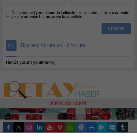
Daha sonraki yorumlarımda kullanılması için adım, e-posta adresim
ve site adresim bu tarayıcıya kaydedilsin.
Ziyaretçi Yorumları - 0 Yorum
Henüz yorum yapılmamış.
REKLAMI KAPAT
Tüm hakları saklıdır. DETAY HABER'in onayı olmadan haber içeriğinin
kopyalanması veya yeniden yayınlanması yasaktır.