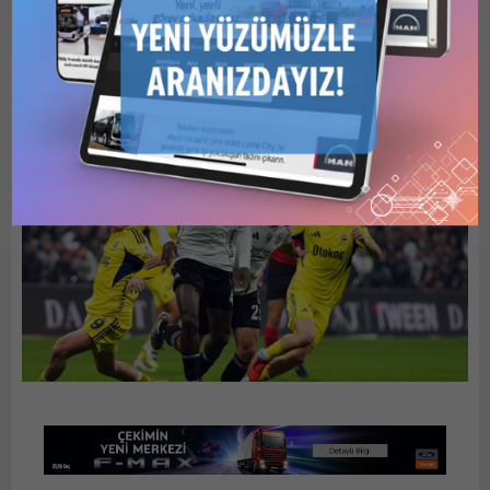
kazandı
Paylaş
Tweetle
Gönder
ABONE OL