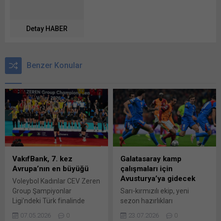
Detay HABER
Benzer Konular
VakıfBank, 7. kez
Galatasaray kamp
Avrupa’nın en büyüğü
çalışmaları için
Avusturya’ya gidecek
Voleybol Kadınlar CEV Zeren
Group Şampiyonlar
Sarı-kırmızılı ekip, yeni
Ligi’ndeki Türk finalinde
sezon hazırlıkları
VakıfBank, Eczacıbaşı
kapsamında yarın
07.05.2026
0
23.07.2026
0
Dynavit’i 3-1 yenerek
Avusturya’ya giderek 29