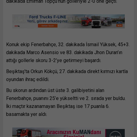
dakikada Emirhan Topçu’nun golleriyle 2-0 öne geçti.
Konuk ekip Fenerbahçe, 32. dakikada İsmail Yüksek, 45+3.
dakikada Marco Asensio ve 83. dakikada Jhon Duran’ın
attığı gollerle skoru 3-2’ye getirmeyi başardı.
Beşiktaş’ta Orkun Kökçü, 27. dakikada direkt kırmızı kartla
oyundan ihraç edildi.
Bu skorun ardından üst üste 3. galibiyetini alan
Fenerbahçe, puanını 25’e yükseltti ve 2. sırada yer buldu.
İki maçtır kazanamayan Beşiktaş ise 17 puanla 6.
basamakta yer aldı.