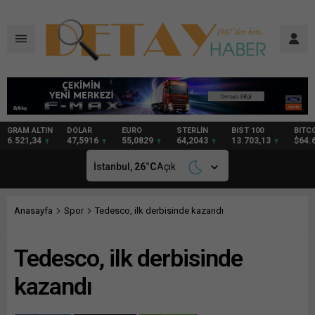
DOLAR
EURO
STERLİN
BIST 100
BITCOIN
GRAM
47,5916
55,0829
64,2043
13.703,13
$64.682
95,08
İstanbul,
26
°C
Açık
Anasayfa
Spor
Tedesco, ilk derbisinde kazandı
Tedesco, ilk derbisinde
kazandı