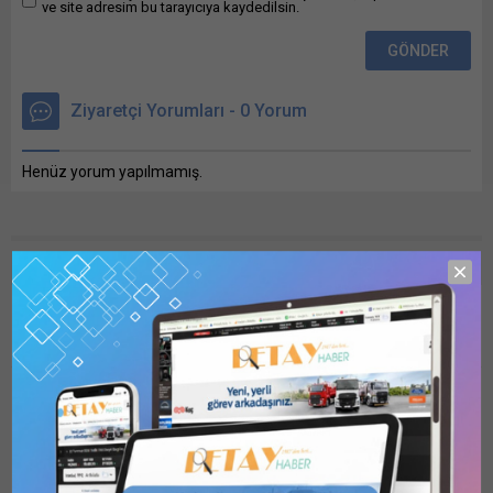
ve site adresim bu tarayıcıya kaydedilsin.
Ziyaretçi Yorumları - 0 Yorum
Henüz yorum yapılmamış.
Anasayfa
Spor
Derbide gol düellosu: Fenerbahçe geriden gelip kazandı
Derbide gol düellosu:
Fenerbahçe geriden gelip