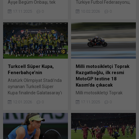
Ayşe Begüm Onbaşı, tek
Türkiye Futbol Federasyonu,
kadınlar kategorisinde
UEFA Avrupa Ligi finaline ev
17.11.2025
0
10.02.2026
0
gümüş, çiftlerde de Can
sahipliği yapacak Tüpraş
Derviş ile beraber bronz
Stadyumu için ihale sürecini
madalya aldı. Avrupa
başlattı. Türkiye Futbol
Aerobik Cimnastik ​​​​​​​
Federasyonu, Beşiktaş
Şampiyonası’nda mücadele
Stadyumu ile ilgili yeni bir
eden milli sporcular, birer
ihale sürecini başlattığını
gümüş ve bronz madalya
duyurdu. TFF, “UELF 2026
kazandı. Türkiye Cimnastik
Müsabakası kapsamında
Federasyonunun
Beşiktaş Stadyumu tribün
Turkcell Süper Kupa,
Milli motosikletçi Toprak
açıklamasına göre
koltuklarının sökülmesi,
Fenerbahçe’nin
Razgatlıoğlu, ilk resmi
Azerbaycan’ın Gence
depolanması ve yeniden
MotoGP testine 18
Atatürk Olimpiyat Stadı’nda
kentinde düzenlenen
montajı” işine yönelik ihale
Kasım’da çıkacak
oynanan Turkcell Süper
organizasyon, final
yapılacağını resmen
Kupa finalinde Galatasaray’ı
Milli motosikletçi Toprak
yarışmalarıyla tamamlandı.
duyurdu. UEFA...
2-0 mağlup eden
Razgatlıoğlu, ilk resmi
Ayşe Begüm Onbaşı,
12.01.2026
0
17.11.2025
0
Fenerbahçe, kupayı kazandı.
MotoGP Dünya Şampiyonası
2021’de dünya
4. dakikada Fenerbahçe
testine 18 Kasım Salı günü
şampiyonluğuna ulaştığı...
etkili geldi. Galatasaray
çıkacak. Bu sezon üçüncü
defansının uzaklaştırmak
Dünya Superbike
istediği meşin yuvarlak
şampiyonluğunu (WSBK)
Duran’da kaldı. Bu
ilan eden Red Bull sporcusu