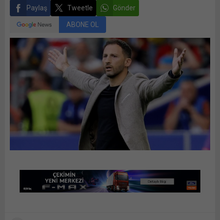
Paylaş
Tweetle
Gönder
ABONE OL