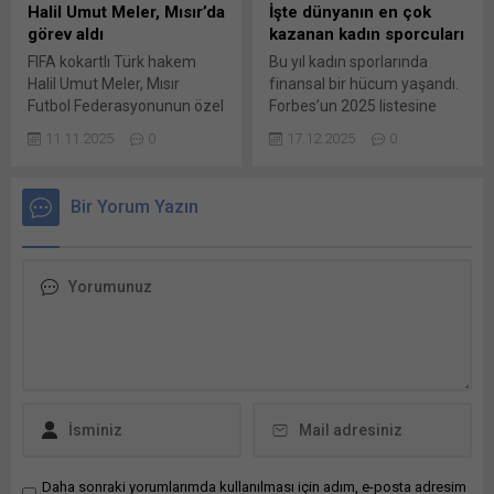
düşen Erdem Kara, dilinin
maçın başlama saati belli
Halil Umut Meler, Mısır’da
İşte dünyanın en çok
boğazına kaçması sonucu
oldu. UEFA tarafından
görev aldı
kazanan kadın sporcuları
baygınlık geçirdi. Oyuncunun
merkezi olarak...
FIFA kokartlı Türk hakem
Bu yıl kadın sporlarında
nefes alamadığını gören
Halil Umut Meler, Mısır
finansal bir hücum yaşandı.
maçın hakemi Hakan
Futbol Federasyonunun özel
Forbes’un 2025 listesine
Mutafçı, sağlık ekiplerini...
davetiyle Al Ahly ile
göre en çok kazanan 20
11.11.2025
0
17.12.2025
0
Zamalek takımları arasında
sporcu bu yıl toplamda 293
dün oynanan 2025 Mısır
milyon dolar elde etti. Bu
Süper Kupa Finali’ni yönetti.
rakam 2024’e göre yüzde
Bir Yorum Yazın
2025 Mısır Süper Kupa
13 artış anlamına geliyor.
Finali’nde Al Ahly ile
Elena Rybakina geçen ay
Zamalek takımları arasında
Suudi Arabistan’ın Riyad
oynanan müsabakayı FIFA
kentinde düzenlenen WTA
kokartlı Türk hakem Halil
Finalleri’nde Aryna
Umut Meler yönetti. Türkiye
Sabalenka’yı yenerek
Futbol Federasyonundan...
şampiyon olduğunda,...
Daha sonraki yorumlarımda kullanılması için adım, e-posta adresim