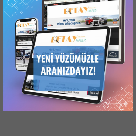
Benzer Konular
Bu kategori yalnızca
üyeler tarafından
görüntülenebilir. Bu
kategoriyi
görüntülemek için
1
Kullanıcılı // 6 Aylık
2 Eylül 2024 Tarihli 1869
Abonelik
,
1 Kullanıcılı
Sayılı Dergi İnşaat
// Yıllık Abonelik
,
3
Kullanıcılı // Yıllık
İhaleleri
Abonelik
veya
6
ÇEŞİTLİ KURUMLAR
Kullanıcılı // Yıllık
TARAFINDAN AÇILAN
Abonelik
satın alarak
kaydolun.
İNŞAAT İHALELERİ YATIRIM
22.10.2025
0
İZLEME MÜDÜRLÜĞÜ
YATIRIM İZLEME VE
KOORDİNASYON
BAŞKANLIKLARI BURSA:
Mudanya İlçe Emniyet
Müdürlüğü Güzelyalı Ek
Hizmet Binası Güçlendirme