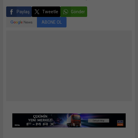
Paylaş
Tweetle
Gönder
ABONE OL