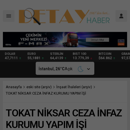
DOLAR
EURO
STERLİN
BIST 100
BITCOIN
GRAM
47,7111
55,1881
64,4139
13.779,39
$64.862
97,57
İstanbul,
26
°C
Açık
Anasayfa
eski site (arşiv)
İnşaat İhaleleri (arşiv)
TOKAT NİKSAR CEZA İNFAZ KURUMU YAPIM İŞİ
TOKAT NİKSAR CEZA İNFAZ
KURUMU YAPIM İŞİ