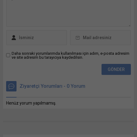
X'te paylaşmak için tıklayın
(Yeni pencerede açılır) X
Linkedln üzerinden
paylaşmak için tıklayın (Yeni
pencerede açılır) LinkedIn
WhatsApp'ta paylaşmak için
tıklayın (Yeni pencerede
açılır) WhatsApp
Facebook'ta paylaşmak için
Daha sonraki yorumlarımda kullanılması için adım, e-posta adresim
ve site adresim bu tarayıcıya kaydedilsin.
tıklayın (Yeni...
Ziyaretçi Yorumları - 0 Yorum
Henüz yorum yapılmamış.