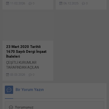
İNŞAAT İHALELERİ…
ÇEVRE, ŞEHİRCİLİK VE İKLİM
tıklayın (Yeni...
tıklayın (Yeni...
11.02.2026
0
06.12.2025
0
ANKARA BÜYÜKŞEHİR
DEĞİŞİKLİĞİ BAKANLIĞI
BELEDİYESİ: Ankara İli,
YAPI İŞLERİ GENEL
Mamak İlçesi Yeni Mamak
MÜDÜRLÜĞÜ: Tunceli İlinde
Kentsel Dönüşüm ve Gelişim
Yer Alan Kırsal Deprem
Proje Alanı 1 inci Kısım 4,5
Konutları Yapım İşi (TERRP-
Bunu paylaş: X'te
AF-WORKS-REC-P31) İhale
paylaşmak için tıklayın (Yeni
kayıt no : Kapalı Bunu
pencerede açılır) X Linkedln
paylaş: X'te paylaşmak için
üzerinden paylaşmak için
tıklayın (Yeni pencerede
23 Mart 2020 Tarihli
tıklayın (Yeni pencerede
açılır) X Linkedln üzerinden
1670 Sayılı Dergi İnşaat
açılır) LinkedIn WhatsApp'ta
paylaşmak için tıklayın (Yeni
İhaleleri
paylaşmak için tıklayın (Yeni
pencerede açılır) LinkedIn
ÇEŞİTLİ KURUMLAR
pencerede açılır) WhatsApp
WhatsApp'ta paylaşmak için
TARAFINDAN AÇILAN
Facebook'ta paylaşmak için
tıklayın (Yeni pencerede
İNŞAAT İHALELERİ…
tıklayın (Yeni...
açılır) WhatsApp
03.03.2026
0
DİYARBAKIR BELEDİYESİ
Facebook'ta paylaşmak için
MALİ HĠZMETLER
tıklayın (Yeni...
MÜDÜRLÜĞÜ: 1 Nolu Şantiye
Bir Yorum Yazın
Şefliği (Çermik, Çüngüş,
Ergani) Sınırları Dahilinde
Mahalle Yollarında Toprak
işleri, Sanat Bunu paylaş: