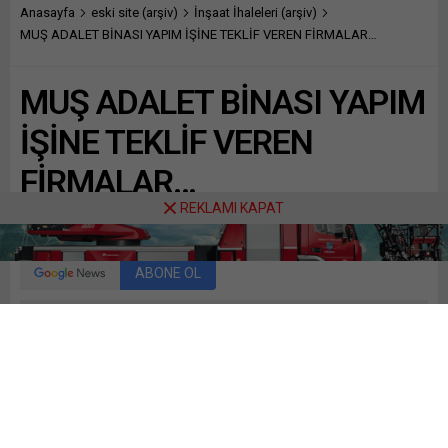
Anasayfa
eski site (arşiv)
İnşaat İhaleleri (arşiv)
MUŞ ADALET BİNASI YAPIM İŞİNE TEKLİF VEREN FİRMALAR…
MUŞ ADALET BİNASI YAPIM
İŞİNE TEKLİF VEREN
FİRMALAR…
REKLAMI KAPAT
Paylaş
Tweetle
Gönder
ABONE OL