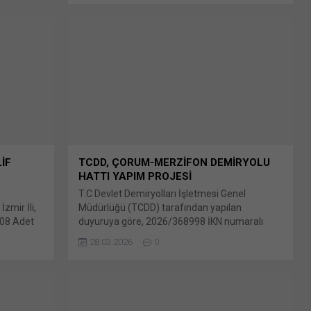
X'te paylaşmak için tıklayın (Yeni pencerede
açılır) X Linkedln üzerinden paylaşmak için
tıklayın (Yeni pencerede açılır) LinkedIn
WhatsApp'ta paylaşmak için tıklayın (Yeni
pencerede açılır) WhatsApp Facebook'ta
paylaşmak için tıklayın (Yeni...
LİF
TCDD, ÇORUM-MERZİFON DEMİRYOLU
HATTI YAPIM PROJESİ
T.C Devlet Demiryolları İşletmesi Genel
mir İli,
Müdürlüğü (TCDD) tarafından yapılan
508 Adet
duyuruya göre, 2026/368998 İKN numaralı
rkezi, 1
dosya konusu Çorum-Merzifon Demiryolu (66
28.03.2026
0
u paylaş:
KM -km:120+000-186+351) Altyapı Yapım işi
encerede
4734 Bunu paylaş: X'te paylaşmak için tıklayın
k için
(Yeni pencerede açılır) X Linkedln üzerinden
dIn
paylaşmak için tıklayın (Yeni pencerede açılır)
(Yeni
LinkedIn WhatsApp'ta paylaşmak için tıklayın