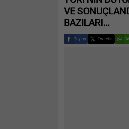
VE SONUÇLAND
BAZILARI…
Paylaş
Tweetle
Gö