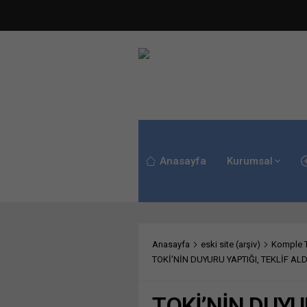
Anasayfa
Kurumsal
Anasayfa
eski site (arşiv)
Komple Te
TOKİ’NİN DUYURU YAPTIĞI, TEKLİF A
TOKİ’NİN DUYUR