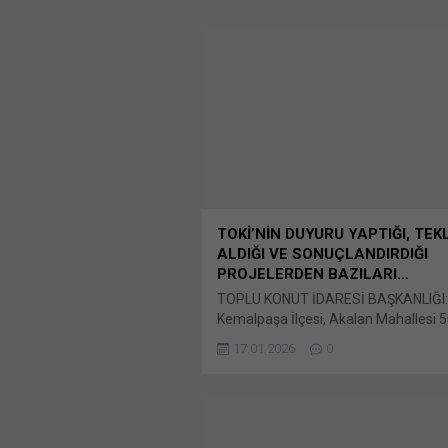
TOKİ’NİN DUYURU YAPTIĞI, TEK
ALDIĞI VE SONUÇLANDIRDIĞI
PROJELERDEN BAZILARI…
TOPLU KONUT İDARESİ BAŞKANLIĞI: İz
Kemalpaşa İlçesi, Akalan Mahallesi 
Konut, 1 Adet 10 Dükkanlı Ticaret Me
17.01.2026
0
Adet 3 Dükkanlı Ticaret Merkezi Bun
X'te paylaşmak için tıklayın (Yeni p
açılır) X Linkedln üzerinden paylaşma
tıklayın (Yeni pencerede açılır) Linke
WhatsApp'ta paylaşmak için tıklayın 