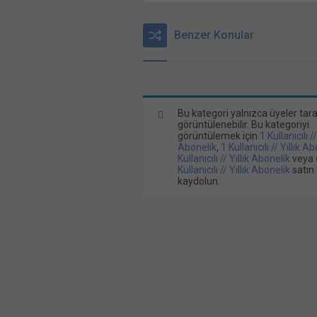
Benzer Konular
Bu kategori yalnızca üyeler tar
görüntülenebilir. Bu kategoriyi
görüntülemek için
1 Kullanıcılı /
Abonelik
,
1 Kullanıcılı // Yıllık A
Kullanıcılı // Yıllık Abonelik
veya
Kullanıcılı // Yıllık Abonelik
satın 
kaydolun.