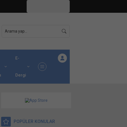
İstanbul,
25
°C
Açık
E-
ı
Dergi
POPÜLER KONULAR