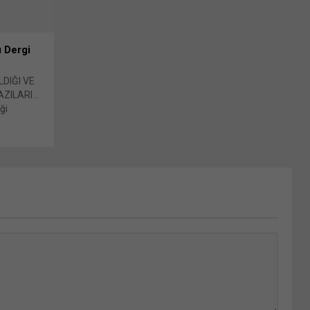
ı Dergi
LDIĞI VE
AZILARI…
ği
ığı (TOKİ)
 Bunu
Yeni
en
e açılır)
tıklayın
cebook'ta