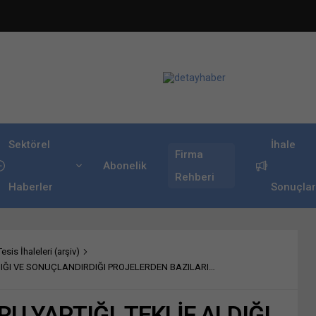
Sektörel
İhale
Firma
Abonelik
Rehberi
Haberler
Sonuçlar
sis İhaleleri (arşiv)
LDIĞI VE SONUÇLANDIRDIĞI PROJELERDEN BAZILARI…
U YAPTIĞI, TEKLİF ALDIĞI