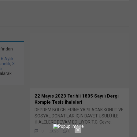
afından
/ 6 Aylık
bonelik
,
3
6
alarak
22 Mayıs 2023 Tarihli 1805 Sayılı Dergi
Komple Tesis İhaleleri
DEPREM BÖLGELERİNE YAPILACAK KONUT VE
SOSYAL DONATILAR İÇİN DAVET USULÜ İLE
İHALELERE DEVAM EDİLİYOR T.C. Çevre,
Şehircilik Ve İklim Değişikliği Bakanlığı Toplu
13.11.2025
0
Konut İdaresi Başkanlığı-TOKİ Bunu paylaş: