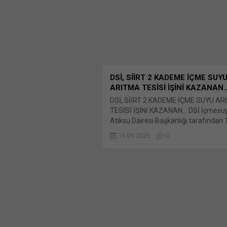
pencerede açılır) WhatsApp Faceboo
paylaşmak için tıklayın (Yeni...
DSİ, SİİRT 2 KADEME İÇME SUY
ARITMA TESİSİ İŞİNİ KAZANAN
DSİ, SİİRT 2 KADEME İÇME SUYU A
TESİSİ İŞİNİ KAZANAN… DSİ İçmesu
Atıksu Dairesi Başkanlığı tarafından 
Haziran 2025 tarihinde ihalesi gerçekl
15.09.2025
0
2025/680940 İKN Bunu paylaş: X'te
için tıklayın (Yeni pencerede açılır) X
üzerinden paylaşmak için tıklayın (Ye
pencerede açılır) LinkedIn WhatsApp
paylaşmak için tıklayın (Yeni pencered
WhatsApp Facebook'ta paylaşmak için
(Yeni...