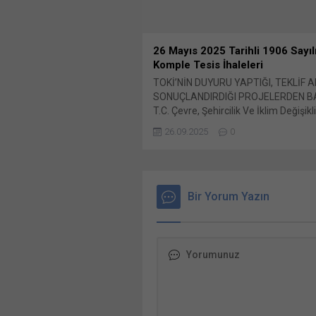
26 Mayıs 2025 Tarihli 1906 Sayıl
Komple Tesis İhaleleri
TOKİ’NİN DUYURU YAPTIĞI, TEKLİF A
SONUÇLANDIRDIĞI PROJELERDEN B
T.C. Çevre, Şehircilik Ve İklim Değişikli
Bakanlığı Toplu Konut İdaresi Başkanl
26.09.2025
0
tarafından yürütülmekte olan, konut
paylaş: X'te paylaşmak için tıklayın (
pencerede açılır) X Linkedln üzerind
paylaşmak için tıklayın (Yeni pencered
LinkedIn WhatsApp'ta paylaşmak için 
Bir Yorum Yazın
(Yeni pencerede açılır) WhatsApp Fa
paylaşmak için tıklayın (Yeni...