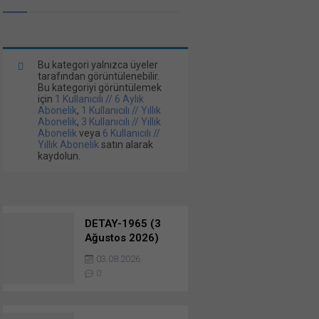
Bu kategori yalnızca üyeler
tarafından görüntülenebilir.
Bu kategoriyi görüntülemek
için
1 Kullanıcılı // 6 Aylık
Abonelik
,
1 Kullanıcılı // Yıllık
Abonelik
,
3 Kullanıcılı // Yıllık
Abonelik
veya
6 Kullanıcılı //
Yıllık Abonelik
satın alarak
kaydolun.
DETAY-1965 (3
Ağustos 2026)
Komple Tesis
03.08.2026
İhaleleri…
0