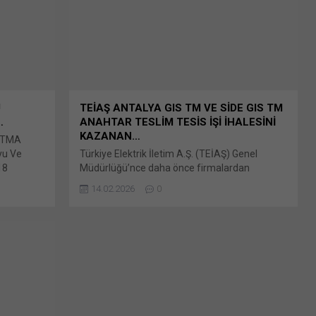
k'ta
(Yeni pencerede açılır) WhatsApp Facebook'ta
paylaşmak için tıklayın (Yeni...
U
TEİAŞ ANTALYA GIS TM VE SİDE GIS TM
…
ANAHTAR TESLİM TESİS İŞİ İHALESİNİ
KAZANAN…
RITMA
yu Ve
Türkiye Elektrik İletim A.Ş. (TEİAŞ) Genel
18
Müdürlüğü’nce daha önce firmalardan
eştirilen
teklifleri alınan 2025/1968746 İKN numaralı
14.02.2026
0
 paylaşmak
dosya konusu Elektrik İletim Sisteminin
 Linkedln
Dönüştürülmesi Projesi (TTPS) kapsamında
ni
19 Bunu paylaş: X'te paylaşmak için tıklayın
'ta
(Yeni pencerede açılır) X Linkedln üzerinden
e açılır)
paylaşmak için tıklayın (Yeni pencerede açılır)
 tıklayın
LinkedIn WhatsApp'ta paylaşmak için tıklayın
(Yeni pencerede açılır) WhatsApp Facebook'ta
paylaşmak için tıklayın (Yeni...