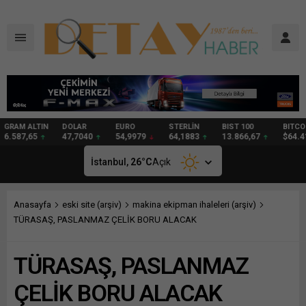
DOLAR
EURO
STERLİN
BIST 100
BITCOIN
GRAM
47,7040
54,9979
64,1883
13.866,67
$64.413
98,34
İstanbul,
26
°C
Açık
Anasayfa
eski site (arşiv)
makina ekipman ihaleleri (arşiv)
TÜRASAŞ, PASLANMAZ ÇELİK BORU ALACAK
TÜRASAŞ, PASLANMAZ
ÇELİK BORU ALACAK