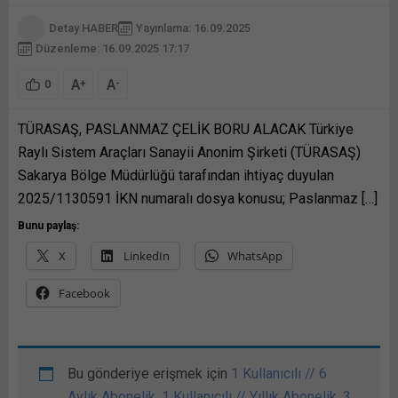
Detay HABER
Yayınlama: 16.09.2025
Düzenleme: 16.09.2025 17:17
A
A
+
-
0
TÜRASAŞ, PASLANMAZ ÇELİK BORU ALACAK Türkiye
Raylı Sistem Araçları Sanayii Anonim Şirketi (TÜRASAŞ)
Sakarya Bölge Müdürlüğü tarafından ihtiyaç duyulan
2025/1130591 İKN numaralı dosya konusu; Paslanmaz […]
Bunu paylaş:
X
LinkedIn
WhatsApp
Facebook
Bu gönderiye erişmek için
1 Kullanıcılı // 6
Aylık Abonelik
,
1 Kullanıcılı // Yıllık Abonelik
,
3