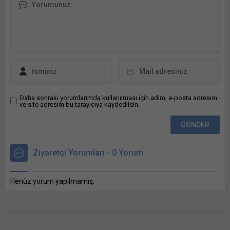
tıklayın (Yeni pencerede
açılır) X Linkedln üzerinden
paylaşmak için tıklayın (Yeni
pencerede açılır) LinkedIn
WhatsApp'ta paylaşmak için
tıklayın (Yeni pencerede
açılır) WhatsApp
Facebook'ta paylaşmak için
tıklayın (Yeni...
Daha sonraki yorumlarımda kullanılması için adım, e-posta adresim
ve site adresim bu tarayıcıya kaydedilsin.
Ziyaretçi Yorumları - 0 Yorum
Henüz yorum yapılmamış.