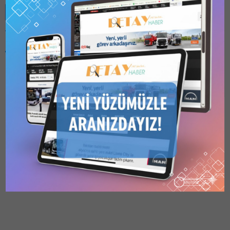
Benzer Konular
Bu kategori yalnızca
üyeler tarafından
görüntülenebilir. Bu
kategoriyi
görüntülemek için
1
Kullanıcılı // 6 Aylık
ANKARA İTFAİYESİ,
Abonelik
,
1 Kullanıcılı
MAKİNE PARKINA YENİ
// Yıllık Abonelik
,
3
Kullanıcılı // Yıllık
ARAÇLAR ALACAK
Abonelik
veya
6
Ankara Büyükşehir
Kullanıcılı // Yıllık
Belediyesi İtfaiye Dairesi
Abonelik
satın alarak
kaydolun.
Başkanlığı tarafından
06.12.2025
0
önümüzdeki dönemde
makine parkına dahil etmeyi
planladığı yeni itfaiye
araçları için ihaleler açıldı.
Belediye tarafından yapılan
ihale duyurularında Bunu