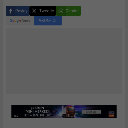
Paylaş
Tweetle
Gönder
ABONE OL