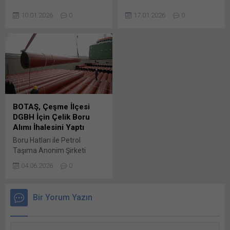
pencerede açılır) WhatsApp
pencerede açılır) WhatsApp
ANFA Ankara Altınpark
Edremit Sosyal
Facebook'ta paylaşmak için
Facebook'ta paylaşmak için
10.01.2026
0
17.01.2026
0
İşletmeleri Limited Şirketi
Yardımlaşma ve Dayanışma
tıklayın (Yeni...
tıklayın (Yeni...
Müdürlüğü tarafından
Vakfı Başkanlığı tarafından
2025/2492079 İKN numaralı
2026/34662 İKN numaralı
dosya konusu 5 Adet
dosya konusu 2 Adet 2+1
Sulama Tankeri Aracı ve Üst
Kapalı Panelvan 1 Adet 4+1
Yapısı temini için ihale açtı.
Camlı Kamyonet Araç Alımı
Bunu paylaş: X'te
Bunu paylaş: X'te
paylaşmak için tıklayın (Yeni
paylaşmak için tıklayın (Yeni
pencerede açılır) X Linkedln
pencerede açılır) X Linkedln
BOTAŞ, Çeşme İlçesi
üzerinden paylaşmak için
üzerinden paylaşmak için
DGBH İçin Çelik Boru
tıklayın (Yeni pencerede
tıklayın (Yeni pencerede
Alımı İhalesini Yaptı
açılır) LinkedIn WhatsApp'ta
açılır) LinkedIn WhatsApp'ta
Boru Hatları ile Petrol
paylaşmak için tıklayın (Yeni
paylaşmak için tıklayın (Yeni
Taşıma Anonim Şirketi
pencerede açılır) WhatsApp
pencerede açılır) WhatsApp
Genel Müdürlüğü (BOTAŞ)
Facebook'ta paylaşmak için
Facebook'ta paylaşmak için
04.06.2026
0
tarafından bir süre önce
tıklayın (Yeni...
tıklayın (Yeni...
duyurusu yapılan (DETAY-
1953) 2026/700330 İKN
Bir Yorum Yazın
numaralı dosya konusu
Çeşme İlçesi Doğal Bunu
paylaş: X'te paylaşmak için