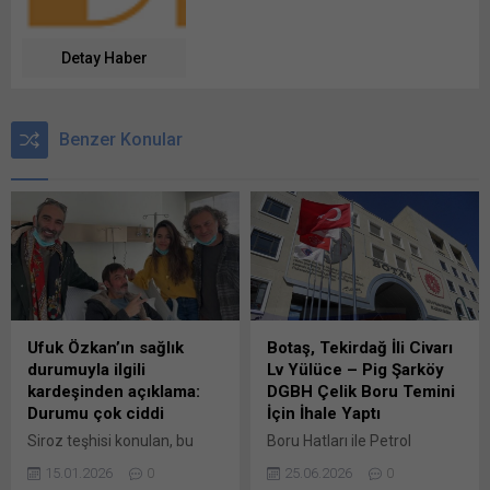
Detay Haber
Benzer Konular
Ufuk Özkan’ın sağlık
Botaş, Tekirdağ İli Civarı
durumuyla ilgili
Lv Yülüce – Pig Şarköy
kardeşinden açıklama:
DGBH Çelik Boru Temini
Durumu çok ciddi
İçin İhale Yaptı
Siroz teşhisi konulan, bu
Boru Hatları ile Petrol
nedenle acilen karaciğer
Taşıma Anonim Şirketi
15.01.2026
0
25.06.2026
0
nakli olması gereken ünlü
Genel Müdürlüğü (BOTAŞ)