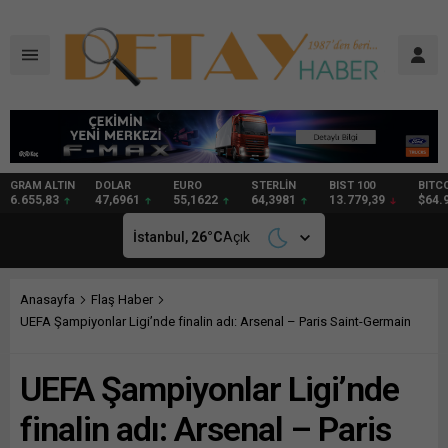
DOLAR
EURO
STERLİN
BIST 100
BITCOIN
GRAM
47,6961
55,1622
64,3981
13.779,39
$64.995
97,40
İstanbul,
26
°C
Açık
Anasayfa
Flaş Haber
UEFA Şampiyonlar Ligi’nde finalin adı: Arsenal – Paris Saint-Germain
UEFA Şampiyonlar Ligi’nde
finalin adı: Arsenal – Paris