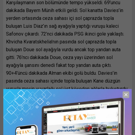
Karşılaşmanın son bölümünde tempo yükseldi. 69’uncu
dakikada Bayern Münih etkili geldi. Sol kanatta Davies’in
yerden ortasında ceza sahası içi sol çaprazda topla
buluşan Luis Diaz’ın sağ ayağıyla yaptığı vuruşu kaleci
Safonov çıkardı. 72’nci dakikada PSG ikinci gole yaklaştı.
Khvicha Kvaratskhelia’nın pasında sol çaprazda topla
buluşan Doue sol ayağıyla vurdu ancak top yandan auta
gitti. 76’ncı dakikada Doue, ceza yayı üzerinden sol
ayağıyla şansını denedi fakat top yandan auta çıktı.
90+4’üncü dakikada Alman ekibi golü buldu. Davies’in
pasında ceza sahası içinde topla buluşan Kane düzgün
vuruşla meşin yuvarlağı sol üst köşeden ağlarla buluşturdu:
1-1. Kalan sürede başka gol olmazken ilk maçı 5-4
kazanan PSG finale yükseldi.
PSG ile Arsenal, 30 Mayıs’ta Macaristan’nın Budapeşte
şehrindeki Puskas Arena’da karşı karşıya gelecek.