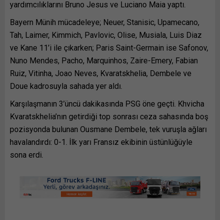
yardımcılıklarını Bruno Jesus ve Luciano Maia yaptı.
Bayern Münih mücadeleye; Neuer, Stanisic, Upamecano,
Tah, Laimer, Kimmich, Pavlovic, Olise, Musiala, Luis Diaz
ve Kane 11’i ile çıkarken; Paris Saint-Germain ise Safonov,
Nuno Mendes, Pacho, Marquinhos, Zaire-Emery, Fabian
Ruiz, Vitinha, Joao Neves, Kvaratskhelia, Dembele ve
Doue kadrosuyla sahada yer aldı.
Karşılaşmanın 3’üncü dakikasında PSG öne geçti. Khvicha
Kvaratskhelia’nın getirdiği top sonrası ceza sahasında boş
pozisyonda bulunan Ousmane Dembele, tek vuruşla ağları
havalandırdı: 0-1. İlk yarı Fransız ekibinin üstünlüğüyle
sona erdi.