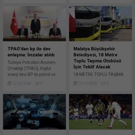
oyuncu Ufuk Özkan’ın
tarafından geçtiğimiz
kardeşi Umut Özkan, kritik
günlerde duyurusu yapılan
açıklamalarda bulundu.
2026/923217 İKN numaralı
2023’te siroz teşhisi konulan
dosya konusu Çanakkale ve
ve yaklaşık iki yıldır tedavi
Tekirdağ ili civarı; Bunu
süreci devam eden sevilen
paylaş: X'te paylaşmak için
oyuncu Ufuk Özkan, sağlık
tıklayın (Yeni pencerede
durumunun ağırlaşması
açılır) X Linkedln üzerinden
TPAO’dan bp ile dev
Malatya Büyükşehir
üzerine Bağcılar’daki bir
paylaşmak için tıklayın (Yeni
anlaşma: İmzalar atıldı
Belediyesi, 18 Metre
hastaneye kaldırılarak
pencerede açılır) LinkedIn
Toplu Taşıma Otobüsü
Türkiye Petrolleri Anonim
tedavi altına alındı.
WhatsApp'ta paylaşmak için
İçin Teklif Alacak
Ortaklığı (TPAO), İngiliz
Habertürk’ten Eren Gürel’in...
tıklayın (Yeni pencerede
enerji devi BP ile petrol ve
18 METRE TOPLU TAŞIMA
açılır) WhatsApp
doğal gaz alanında stratejik
OTOBÜSÜ mal alımı 4734
Facebook'ta paylaşmak için
12.02.2026
0
12.12.2025
0
iş birliğine yönelik
sayılı Kamu İhale
tıklayın (Yeni...
mutabakat zaptı imzaladı
Kanununun 19 uncu
Enerji ve Tabii Kaynaklar
maddesine göre açık ihale
Bakanı Alparslan Bayraktar,
usulü ile ihale edilecektir.
Türkiye Petrolleri Anonim
İhaleye ilişkin ayrıntılı Bunu
Ortaklığı (TPAO) ile bp
paylaş: X'te paylaşmak için
arasında petrol ve doğal gaz
tıklayın (Yeni pencerede
alanındaki iş birliğini
açılır) X Linkedln üzerinden
güçlendirmeye yönelik bir
paylaşmak için tıklayın (Yeni