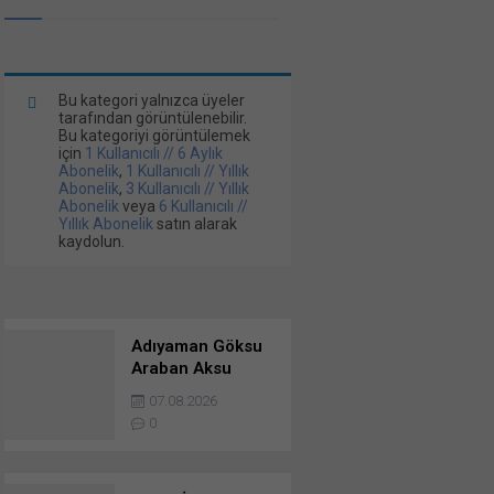
Bu kategori yalnızca üyeler
tarafından görüntülenebilir.
Bu kategoriyi görüntülemek
için
1 Kullanıcılı // 6 Aylık
Abonelik
,
1 Kullanıcılı // Yıllık
Abonelik
,
3 Kullanıcılı // Yıllık
Abonelik
veya
6 Kullanıcılı //
Yıllık Abonelik
satın alarak
kaydolun.
Adıyaman Göksu
Araban Aksu
Regülatörü Ve
07.08.2026
Besni-Keysun-
0
Kizilin Ana İletim
Hattı Yapım İşi