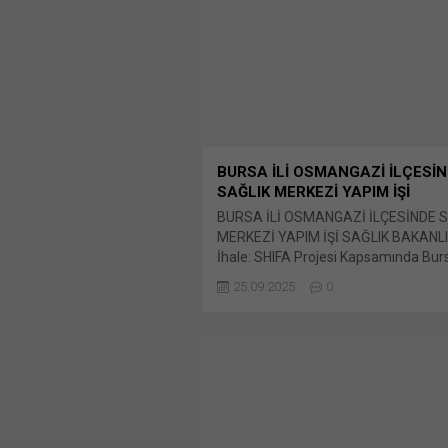
BURSA İLİ OSMANGAZİ İLÇESİ
SAĞLIK MERKEZİ YAPIM İŞİ
BURSA İLİ OSMANGAZİ İLÇESİNDE 
MERKEZİ YAPIM İŞİ SAĞLIK BAKANLI
İhale: SHIFA Projesi Kapsamında Bursa
Osmangazi İlçesinde Sağlık Merkezi 
25.09.2025
0
İhale kayıt no Bunu paylaş: X'te 
için tıklayın (Yeni pencerede açılır) X
üzerinden paylaşmak için tıklayın (Ye
pencerede açılır) LinkedIn WhatsApp
paylaşmak için tıklayın (Yeni pencered
WhatsApp Facebook'ta paylaşmak için
(Yeni...