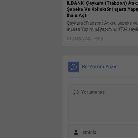
İLBANK, Çaykara (Trabzon) Atık
Şebeke Ve Kollektör İnşaatı Yapım
İhale Açtı
Çaykara (Trabzon) Atıksu Şebeke ve 
İnşaatı Yapım İşi yapım işi 4734 sayı
İhale Kanununun 19 uncu maddesine
04.08.2026
0
ihale usulü ile ihale edilecek Bunu pay
paylaşmak için tıklayın (Yeni pencered
X Linkedln üzerinden paylaşmak için t
(Yeni pencerede açılır) LinkedIn Wha
paylaşmak için tıklayın (Yeni pencered
Bir Yorum Yazın
WhatsApp Facebook'ta paylaşmak için
(Yeni...