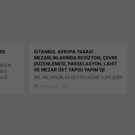
(Yeni pencerede açılır) WhatsApp Facebook'ta
paylaşmak için tıklayın (Yeni...
NDE
İSTANBUL AVRUPA YAKASI
MEZARLIKLARINDA REVİZYON, ÇEVRE
DÜZENLEMESİ, PARSELASYON, LAHİT
SAĞLIK
VE MEZAR ÜST YAPISI YAPIM İŞİ
ĞI E-
 İli
İBB, MEZARLIKLAR DESTEK HİZMETLERİ ŞUBE
Yapım İşi.
MÜDÜRLÜĞÜ: İstanbul Avrupa Yakası
04.05.2026
0
paylaşmak
Mezarlıklarında Revizyon, Çevre Düzenlemesi,
 Linkedln
Parselasyon, Lahit ve Mezar Üst Yapısı Yapım
ni
İşi İhale şekli : E-teklif Bunu paylaş: X'te
'ta
paylaşmak için tıklayın (Yeni pencerede açılır)
e açılır)
X Linkedln üzerinden paylaşmak için tıklayın
 tıklayın
(Yeni pencerede açılır) LinkedIn WhatsApp'ta
paylaşmak için tıklayın (Yeni pencerede açılır)
WhatsApp Facebook'ta paylaşmak için tıklayın