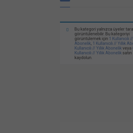
Bu kategori yalnızca üyeler tar
görüntülenebilir. Bu kategoriyi
görüntülemek için
1 Kullanıcılı /
Abonelik
,
1 Kullanıcılı // Yıllık A
Kullanıcılı // Yıllık Abonelik
veya
Kullanıcılı // Yıllık Abonelik
satın 
kaydolun.