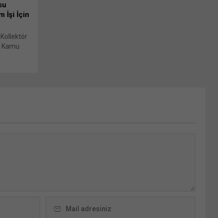
su
 İşi İçin
Kollektör
lı Kamu
 göre açık
laş: X'te
e açılır)
ıklayın
tsApp'ta
e açılır)
 tıklayın