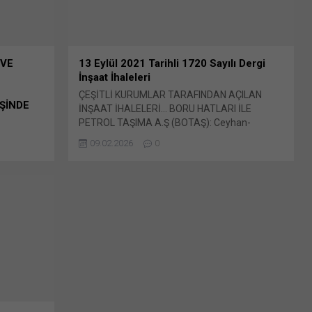
(Yeni...
 VE
13 Eylül 2021 Tarihli 1720 Sayılı Dergi
İnşaat İhaleleri
ÇEŞİTLİ KURUMLAR TARAFINDAN AÇILAN
ŞİNDE
İNŞAAT İHALELERİ… BORU HATLARI İLE
PETROL TAŞIMA A.Ş (BOTAŞ): Ceyhan-
AKYURT
Kırıkkale HPBH 3 Adet Ana Hat Vanası Tesis
09.02.2026
0
TIKSU VE
Edilmesi yapım işi İhale Bunu paylaş: X'te
DE
paylaşmak için tıklayın (Yeni pencerede açılır)
i
X Linkedln üzerinden paylaşmak için tıklayın
erkez
(Yeni pencerede açılır) LinkedIn WhatsApp'ta
ayın (Yeni
paylaşmak için tıklayın (Yeni pencerede açılır)
en
WhatsApp Facebook'ta paylaşmak için tıklayın
e açılır)
(Yeni...
tıklayın
cebook'ta