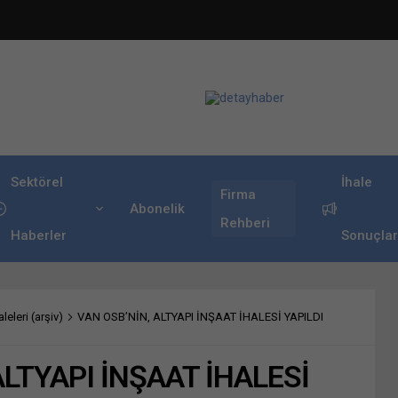
Sektörel
İhale
Firma
Abonelik
Rehberi
Haberler
Sonuçlar
leleri (arşiv)
VAN OSB’NİN, ALTYAPI İNŞAAT İHALESİ YAPILDI
ALTYAPI İNŞAAT İHALESİ