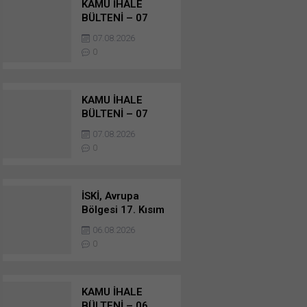
KAMU İHALE
BÜLTENİ – 07
AĞUSTOS 2026 –
07.08.2026
YAPIM İŞLERİ
0
İHALELERİ
KAMU İHALE
BÜLTENİ – 07
AĞUSTOS 2026 –
07.08.2026
YAPIM İŞLERİ
0
İHALELERİ
İSKİ, Avrupa
Bölgesi 17. Kısım
Müteferrik Atık
06.08.2026
Su, Yağmursuyu
0
Kanalı Ve Dere
Islahı İnşaatı
İhale Duyuru…
KAMU İHALE
BÜLTENİ – 06