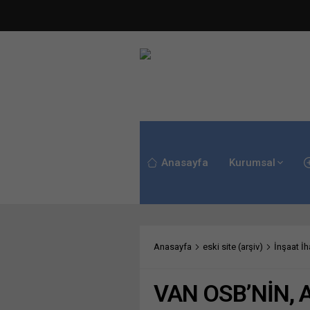
Anasayfa
Kurumsal
Anasayfa
eski site (arşiv)
İnşaat İha
VAN OSB’NİN, 