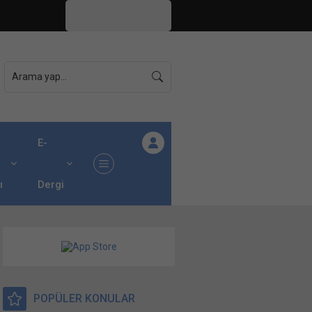
İstanbul,
26
°C
Açık
E-
ı
Dergi
POPÜLER KONULAR