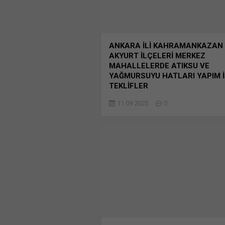
ANKARA İLİ KAHRAMANKAZAN
AKYURT İLÇELERİ MERKEZ
MAHALLELERDE ATIKSU VE
YAĞMURSUYU HATLARI YAPIM İ
TEKLİFLER
ANKARA İLİ KAHRAMANKAZAN VE 
11.09.2025
0
İLÇELERİ MERKEZ MAHALLELERDE A
YAĞMURSUYU HATLARI YAPIM İŞİN
TEKLİFLER ASKİ – ANKARA: Ankara İl
Kahramankazan ve Akyurt İlçeleri M
Bunu paylaş: X'te paylaşmak için tıkl
pencerede açılır) X Linkedln üzerind
paylaşmak için tıklayın (Yeni pencered
LinkedIn WhatsApp'ta paylaşmak için 
(Yeni pencerede açılır) WhatsApp Fa
paylaşmak için tıklayın (Yeni...