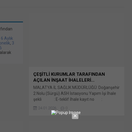
afından
/ 6 Aylık
bonelik
,
3
6
alarak
ÇEŞİTLİ KURUMLAR TARAFINDAN
AÇILAN İNŞAAT İHALELERİ…
MALATYA İL SAĞLIK MÜDÜRLÜĞÜ: Doğanşehir
2 Nolu (Sürgü) ASH İstasyonu Yapım İşi İhale
şekli : E-teklif İhale kayıt no :
2026/3050 İhale tarihi : 02.02.2026 Bunu
24.01.2026
0
paylaş: X'te paylaşmak için tıklayın (Yeni
pencerede açılır) X Linkedln üzerinden
paylaşmak için tıklayın (Yeni pencerede açılır)
LinkedIn WhatsApp'ta paylaşmak için tıklayın