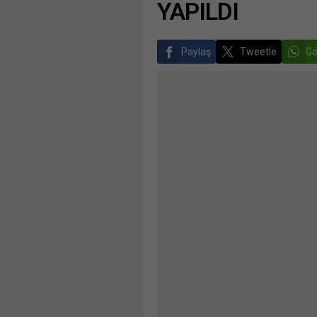
YAPILDI
Paylaş
Tweetle
Gö