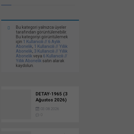
Bu kategori yalnızca üyeler
tarafından görüntülenebilir.
Bu kategoriyi görüntülemek
için
1 Kullanıcılı // 6 Aylık
Abonelik
,
1 Kullanıcılı // Yıllık
Abonelik
,
3 Kullanıcılı // Yıllık
Abonelik
veya
6 Kullanıcılı //
Yıllık Abonelik
satın alarak
kaydolun.
DETAY-1965 (3
Ağustos 2026)
Sınai ve Nakliye
03.08.2026
İhaleleri…
0