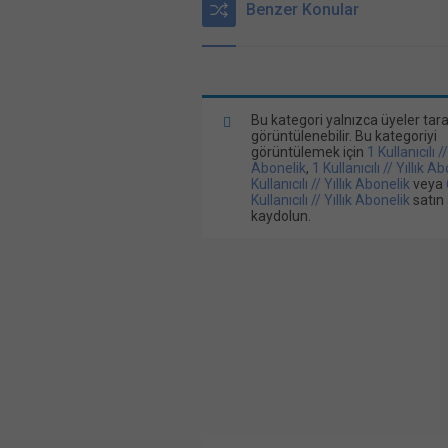
Benzer Konular
Bu kategori yalnızca üyeler tar
görüntülenebilir. Bu kategoriyi
görüntülemek için
1 Kullanıcılı /
Abonelik
,
1 Kullanıcılı // Yıllık A
Kullanıcılı // Yıllık Abonelik
veya
Kullanıcılı // Yıllık Abonelik
satın 
kaydolun.