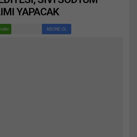
LIMI YAPACAK
nder
ABONE OL