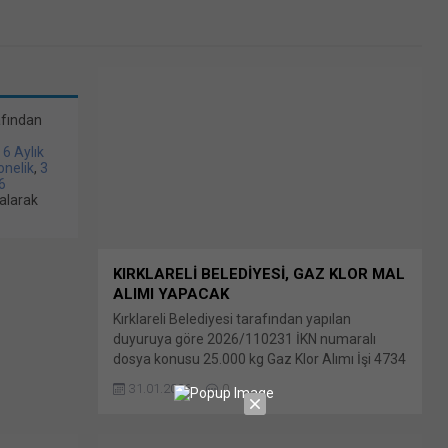
afından
/ 6 Aylık
bonelik
,
3
6
alarak
KIRKLARELİ BELEDİYESİ, GAZ KLOR MAL
ALIMI YAPACAK
Kırklareli Belediyesi tarafından yapılan
duyuruya göre 2026/110231 İKN numaralı
dosya konusu 25.000 kg Gaz Klor Alımı İşi 4734
sayılı Kamu İhale Kanununun 19 uncu
31.01.2026
0
maddesine Bunu paylaş: X'te paylaşmak için
tıklayın (Yeni pencerede açılır) X Linkedln
üzerinden paylaşmak için tıklayın (Yeni