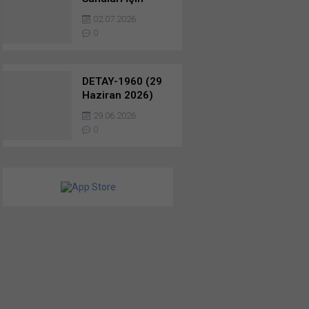
Patlayıcı Madde
02.07.2026
İhalesi Yaptı
0
DETAY-1960 (29
Haziran 2026)
Sınai ve Nakliye
29.06.2026
İhaleleri…
0