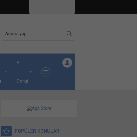
İstanbul,
26
°C
Açık
E-
ı
Dergi
POPÜLER KONULAR