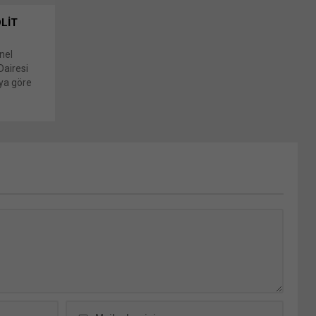
LİT
nel
Dairesi
uya göre
nusu
nu paylaş:
encerede
k için
dIn
(Yeni
k'ta