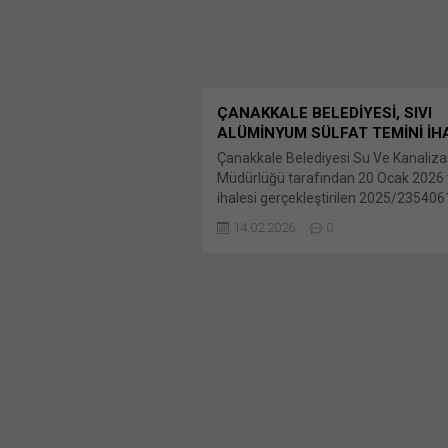
(Yeni...
ÇANAKKALE BELEDİYESİ, SIVI
ALÜMİNYUM SÜLFAT TEMİNİ İH
Çanakkale Belediyesi Su Ve Kanaliz
Müdürlüğü tarafından 20 Ocak 2026 
ihalesi gerçekleştirilen 2025/235406
numaralı dosya konusu Çanakkale Be
14.02.2026
0
İçme Suyu Arıtma Tesisi Sıvı Bunu pa
paylaşmak için tıklayın (Yeni pencered
X Linkedln üzerinden paylaşmak için t
(Yeni pencerede açılır) LinkedIn Wha
paylaşmak için tıklayın (Yeni pencered
WhatsApp Facebook'ta paylaşmak için
(Yeni...