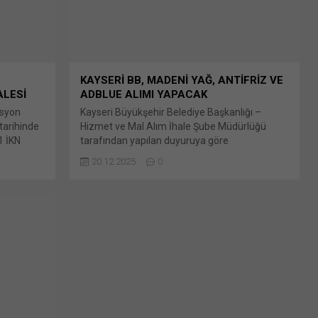
KAYSERİ BB, MADENİ YAĞ, ANTİFRİZ VE
ALESİ
ADBLUE ALIMI YAPACAK
asyon
Kayseri Büyükşehir Belediye Başkanlığı –
tarihinde
Hizmet ve Mal Alım İhale Şube Müdürlüğü
1 İKN
tarafından yapılan duyuruya göre
lediyesi
2025/2137923 İKN numaralı dosya konusu 14
20.12.2025
0
ylaş: X'te
Kalem Muhtelif Yağ,Antifriz Bunu paylaş: X'te
e açılır)
paylaşmak için tıklayın (Yeni pencerede açılır)
ıklayın
X Linkedln üzerinden paylaşmak için tıklayın
tsApp'ta
(Yeni pencerede açılır) LinkedIn WhatsApp'ta
e açılır)
paylaşmak için tıklayın (Yeni pencerede açılır)
 tıklayın
WhatsApp Facebook'ta paylaşmak için tıklayın
(Yeni...