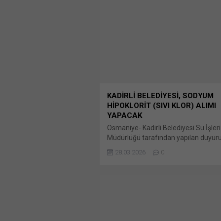
KADİRLİ BELEDİYESİ, SODYUM
HİPOKLORİT (SIVI KLOR) ALIMI
YAPACAK
Osmaniye- Kadirli Belediyesi Su İşleri
Müdürlüğü tarafından yapılan duyur
2026/476493 İKN numaralı dosya ko
28.03.2026
0
Ton Sodyum Hipoklorit (Sıvı Klor) Te
sayılı Kamu Bunu paylaş: X'te paylaş
tıklayın (Yeni pencerede açılır) X Lin
üzerinden paylaşmak için tıklayın (Ye
pencerede açılır) LinkedIn WhatsApp
paylaşmak için tıklayın (Yeni pencered
WhatsApp Facebook'ta paylaşmak için