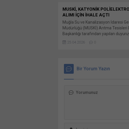
MUSKİ, KATYONİK POLİELEKTRO
ALIMI İÇİN İHALE AÇTI
Muğla Su ve Kanalizasyon İdaresi Ge
Müdürlüğü (MUSKİ) Arıtma Tesisleri 
Başkanlığı tarafından yapılan duyur
2026/694470 İKN numaralı dosya ko
25.04.2026
0
100.000 kg Katyonik Polielektrolit Bu
X'te paylaşmak için tıklayın (Yeni p
açılır) X Linkedln üzerinden paylaşma
tıklayın (Yeni pencerede açılır) Linke
WhatsApp'ta paylaşmak için tıklayın 
Bir Yorum Yazın
pencerede açılır) WhatsApp Faceboo
paylaşmak için tıklayın (Yeni...