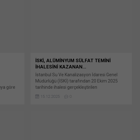
pencerede açılır) LinkedIn WhatsApp'ta
paylaşmak için tıklayın (Yeni pencerede açılır)
WhatsApp Facebook'ta paylaşmak için tıklayın
(Yeni...
İSKİ, ALÜMİNYUM SÜLFAT TEMİNİ
İHALESİNİ KAZANAN…
İstanbul Su Ve Kanalizasyon İdaresi Genel
Müdürlüğü (İSKİ) tarafından 20 Ekim 2025
uya göre
tarihinde ihalesi gerçekleştirilen
nusu 100
2025/1389137 İKN numaralı dosya konusu
15.12.2025
0
mini 4734
Alüminyum Sülfat Temini İşinde yeni Bunu
mak için
paylaş: X'te paylaşmak için tıklayın (Yeni
kedln
pencerede açılır) X Linkedln üzerinden
ni
paylaşmak için tıklayın (Yeni pencerede açılır)
'ta
LinkedIn WhatsApp'ta paylaşmak için tıklayın
e açılır)
(Yeni pencerede açılır) WhatsApp Facebook'ta
 tıklayın
paylaşmak için tıklayın (Yeni...