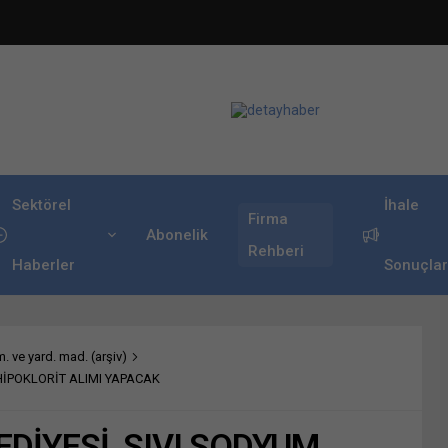
Sektörel
İhale
Firma
Abonelik
Rehberi
Haberler
Sonuçlar
. ve yard. mad. (arşiv)
HİPOKLORİT ALIMI YAPACAK
DİYESİ, SIVI SODYUM