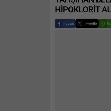
HİPOKLORİT A
Paylaş
Tweetle
Gö