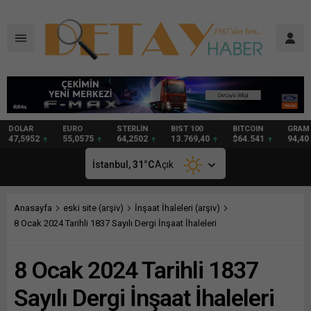
DOLAR
EURO
STERLİN
BIST 100
BITCOIN
GRAM
47,5952
55,0575
64,2502
13.769,40
$64.541
94,40
İstanbul,
31
°C
Açık
Anasayfa
eski site (arşiv)
İnşaat İhaleleri (arşiv)
8 Ocak 2024 Tarihli 1837 Sayılı Dergi İnşaat İhaleleri
8 Ocak 2024 Tarihli 1837
Sayılı Dergi İnşaat İhaleleri