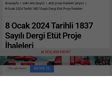
Anasayfa
eski site (arşiv)
etüt proje ihaleleri (arşiv)
8 Ocak 2024 Tarihli 1837 Sayılı Dergi Etüt Proje İhaleleri
8 Ocak 2024 Tarihli 1837
Sayılı Dergi Etüt Proje
İhaleleri
REKLAMI KAPAT
Paylaş
Tweetle
Gönder
ABONE OL