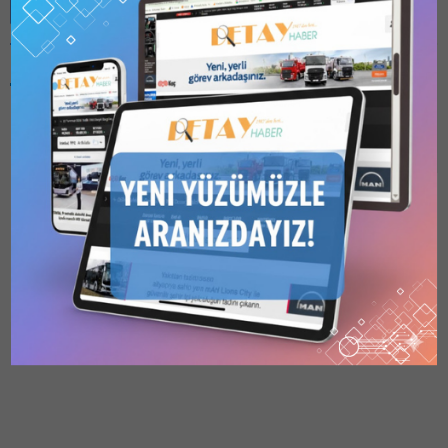
Benzer Konular
Bu kategori yalnızca
üyeler tarafından
görüntülenebilir. Bu
kategoriyi
görüntülemek için
1
Kullanıcılı // 6 Aylık
İPKB, EĞİTİM YAPILARI
Abonelik
,
1 Kullanıcılı
YENİDEN YAPIM İNŞAATI
// Yıllık Abonelik
,
3
Kullanıcılı // Yıllık
SÖZLEŞME PAKETİ
Abonelik
veya
6
(SFD-WB4-YAPIM-06)
Kullanıcılı // Yıllık
İPKB, EĞİTİM YAPILARI
Abonelik
satın alarak
kaydolun.
YENİDEN YAPIM İNŞAATI
22.09.2025
0
SÖZLEŞME PAKETİ (SFD-
WB4-YAPIM-06) İSTANBUL
VALİLİĞİ İSTANBUL PROJE
KOORDİNASYON BİRİMİ
(İPKB)- E-İhale: Eğitim
Yapıları Yeniden Yapım
İnşaatı Sözleşme Paketi