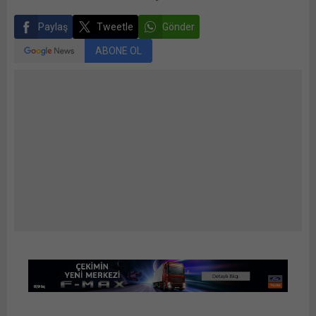
Paylaş
Tweetle
Gönder
ABONE OL