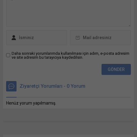
Karasu Deresi Taşkın Bunu
paylaş: X'te paylaşmak için
tıklayın (Yeni pencerede
açılır) X Linkedln üzerinden
paylaşmak için tıklayın (Yeni
pencerede açılır) LinkedIn
WhatsApp'ta paylaşmak için
tıklayın (Yeni pencerede
açılır) WhatsApp
Daha sonraki yorumlarımda kullanılması için adım, e-posta adresim
ve site adresim bu tarayıcıya kaydedilsin.
Facebook'ta paylaşmak için
tıklayın (Yeni...
Ziyaretçi Yorumları - 0 Yorum
Henüz yorum yapılmamış.