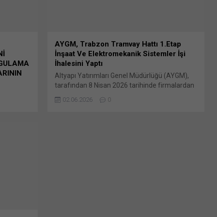
WhatsApp Facebook'ta paylaşmak için tıklayın
(Yeni...
AYGM, Trabzon Tramvay Hattı 1.Etap
Nİ
İnşaat Ve Elektromekanik Sistemler İşi
YGULAMA
İhalesini Yaptı
ARININ
Altyapı Yatırımları Genel Müdürlüğü (AYGM),
tarafından 8 Nisan 2026 tarihinde firmalardan
liğinin
ön yeterlik başvuruları alınan 2026/505437 İKN
02.06.2026
0
tasyonu
numaralı dosya konusu Trabzon Tramvay
 Müşteri
Hattı 1. Etap Bunu paylaş: X'te paylaşmak için
ığı ECEPP
tıklayın (Yeni pencerede açılır) X Linkedln
üzerinden paylaşmak için tıklayın (Yeni
e açılır)
pencerede açılır) LinkedIn WhatsApp'ta
ıklayın
paylaşmak için tıklayın (Yeni pencerede açılır)
tsApp'ta
WhatsApp Facebook'ta paylaşmak için tıklayın
e açılır)
(Yeni...
 tıklayın