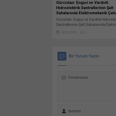
Gürcistan: Enguri ve Vardnili
Hidroelektrik Santrallerinin Şalt
Sahalarında Elektromekanik Çalı
Gürcistan: Enguri ve Vardnili Hidroele
Santrallerinin Şalt Sahalarında Elek
Çalışmalar Proje Adı: Enguri Hidroelek
14.03.2026
0
Santrali – Güvenlik İyileştirmesi EBR
Kimliği: 54948 Ülke: Gürcistan Müşte
paylaş: X'te paylaşmak için tıklayın (
pencerede açılır) X Linkedln üzerind
paylaşmak için tıklayın (Yeni pencered
Bir Yorum Yazın
LinkedIn WhatsApp'ta paylaşmak için 
(Yeni pencerede açılır) WhatsApp Fa
paylaşmak için tıklayın (Yeni...