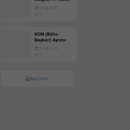
Müteferrik Atık
06.08.2026
Su, Yağmursuyu
0
Kanalı Ve Dere
Islahı İnşaatı
İhale Duyuru…
KGM (Bitlis-
Baykan) Ayrımı-
Bölükyazı-
04.08.2026
(Küçüksu-Hizan)
0
Ayrımı İl Yolu Etüt
Ve Proje
Danışmanlık
Hizmeti İçin Teklif
Aldı