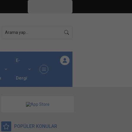
İstanbul,
31
°C
Açık
E-
ı
Dergi
POPÜLER KONULAR