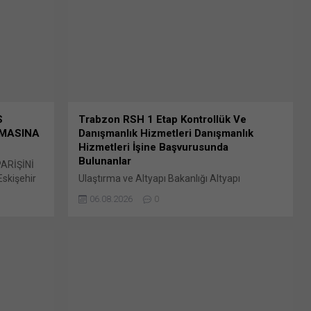
tıklayın (Yeni pencerede açılır) LinkedIn
WhatsApp'ta paylaşmak için tıklayın (Yeni
pencerede açılır) WhatsApp Facebook'ta
paylaşmak için tıklayın (Yeni...
S
Trabzon RSH 1 Etap Kontrollük Ve
RMASINA
Danışmanlık Hizmetleri Danışmanlık
Hizmetleri İşine Başvurusunda
Bulunanlar
ARİŞİNİ
skişehir
Ulaştırma ve Altyapı Bakanlığı Altyapı
tesinde
Yatırımları Genel Müdürlüğü’nce geçtiğimiz
06.08.2026
0
la
günlerde duyurusu yapılan (DETAY-1961)
tirilen
2026/1154184 İKN numaralı Trabzon Şehir
laşmak
Hastanesi, Stadyum, Trabzon Meydan Parkı,
 Linkedln
Terminal, Karadeniz Bunu paylaş: X'te
ni
paylaşmak için tıklayın (Yeni pencerede açılır)
'ta
X Linkedln üzerinden paylaşmak için tıklayın
e açılır)
(Yeni pencerede açılır) LinkedIn WhatsApp'ta
 tıklayın
paylaşmak için tıklayın (Yeni pencerede açılır)