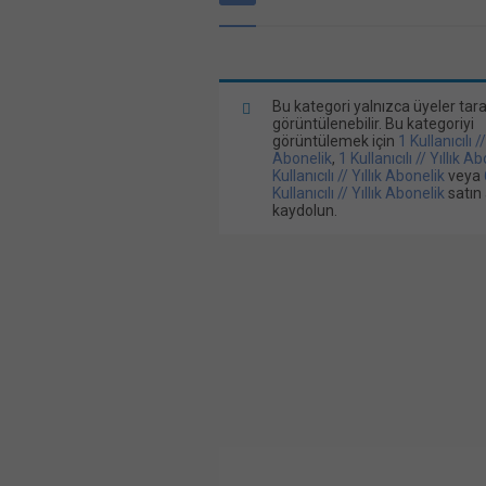
Bu kategori yalnızca üyeler tar
görüntülenebilir. Bu kategoriyi
görüntülemek için
1 Kullanıcılı /
Abonelik
,
1 Kullanıcılı // Yıllık A
Kullanıcılı // Yıllık Abonelik
veya
Kullanıcılı // Yıllık Abonelik
satın 
kaydolun.