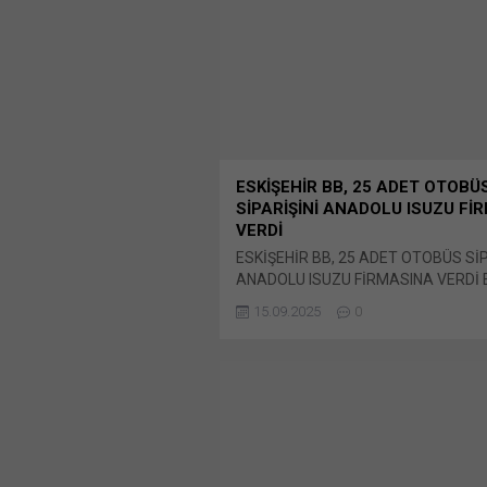
ESKİŞEHİR BB, 25 ADET OTOBÜ
SİPARİŞİNİ ANADOLU ISUZU Fİ
VERDİ
ESKİŞEHİR BB, 25 ADET OTOBÜS SİP
ANADOLU ISUZU FİRMASINA VERDİ E
Büyükşehir Belediyesi’nce ihtiyaç lis
15.09.2025
0
bulunan 2025/983623 İKN numarasıy
08.08.2025 tarihinde ihalesi gerçekleş
dosya konusu Bunu paylaş: X'te pay
için tıklayın (Yeni pencerede açılır) X
üzerinden paylaşmak için tıklayın (Ye
pencerede açılır) LinkedIn WhatsApp
paylaşmak için tıklayın (Yeni pencered
WhatsApp Facebook'ta paylaşmak için