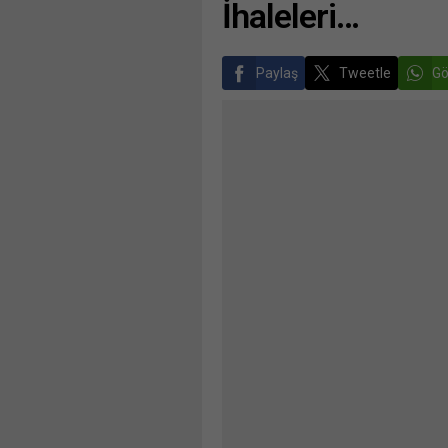
İhaleleri…
Paylaş
Tweetle
Gö