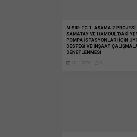
(Yeni...
MISIR: TC 1. AŞAMA 2 PROJESİ
SAMATAY VE HAMOUL’DAKİ YE
POMPA İSTASYONLARI İÇİN U
DESTEĞİ VE İNŞAAT ÇALIŞMAL
DENETLENMESİ
Proje Adı: Kitchener Kanalizasyon Kirli
22.11.2025
0
Giderilmesi – Kanalizasyon Rehabili
EBRD Proje Kimliği: 49417 Ülke: Mısır
Adı: Su Kaynakları ve Sulama Bakanl
Kimliği: 39496004 Bunu paylaş: X'te
paylaşmak için tıklayın (Yeni pencered
X Linkedln üzerinden paylaşmak için t
(Yeni pencerede açılır) LinkedIn Wha
paylaşmak için tıklayın (Yeni pencered
WhatsApp Facebook'ta paylaşmak için
(Yeni...