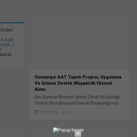
afından
/ 6 Aylık
bonelik
,
3
6
alarak
Osmaniye AAT Yapım Projesi, Uygulama
Ve İzleme Destek Müşavirlik Hizmet
Alımı
İller Bankası Anonim Şirketi Genel Müdürlüğü
Yatırım Koordinasyon Dairesi Başkanlığı’nca
yapılan duyuruya göre 2026/1209220 İKN
01.07.2026
0
numaralı dosya konusu Osmaniye Merkez
Atıksu Arıtma Tesisi Yapım İşi Bunu paylaş:
X'te paylaşmak için tıklayın (Yeni pencerede
açılır) X Linkedln üzerinden paylaşmak için