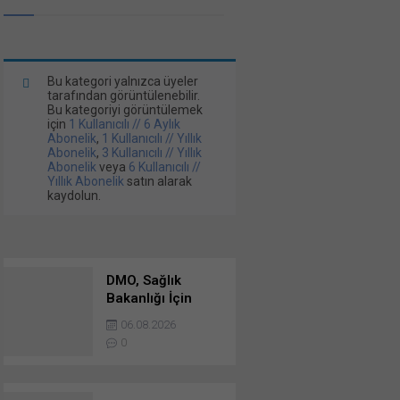
Bu kategori yalnızca üyeler
tarafından görüntülenebilir.
Bu kategoriyi görüntülemek
için
1 Kullanıcılı // 6 Aylık
Abonelik
,
1 Kullanıcılı // Yıllık
Abonelik
,
3 Kullanıcılı // Yıllık
Abonelik
veya
6 Kullanıcılı //
Yıllık Abonelik
satın alarak
kaydolun.
DMO, Sağlık
Bakanlığı İçin
Tedarik Edeceği
06.08.2026
459 Adet Yeni
0
Ambulans İçin
Teklif Aldı