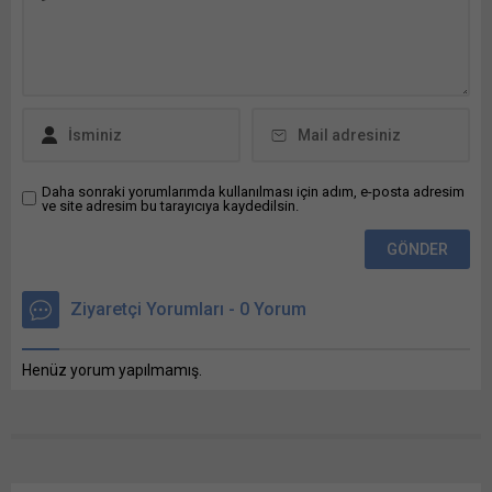
pencerede açılır) X Linkedln
üzerinden paylaşmak için
tıklayın (Yeni pencerede
açılır) LinkedIn WhatsApp'ta
paylaşmak için tıklayın (Yeni
pencerede açılır) WhatsApp
Facebook'ta paylaşmak için
tıklayın (Yeni...
Daha sonraki yorumlarımda kullanılması için adım, e-posta adresim
ve site adresim bu tarayıcıya kaydedilsin.
Ziyaretçi Yorumları - 0 Yorum
Henüz yorum yapılmamış.