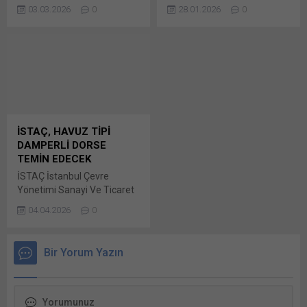
MALZEMELERİ ALACAK Van
TEKLİFLER ALINDI Bursa
Facebook'ta paylaşmak için
tıklayın (Yeni pencerede
03.03.2026
0
28.01.2026
0
Büyükşehir Belediyesi
Büyükşehir Belediyesi
tıklayın (Yeni...
açılır) WhatsApp
İtfaiye Dairesi Başkanlığı
tarafından ihtiyaç duyulan
Facebook'ta paylaşmak için
tarafından yapılan duyuruya
2021/572736 IKN kayıt
tıklayın (Yeni...
göre 2020/166150 KİK
numaralı 15 adet muhtelif
numaralı 30 kalem, yangın
özelliklerde itfaiye aracı
ve Bunu paylaş: X'te
Bunu paylaş: X'te
paylaşmak için tıklayın (Yeni
paylaşmak için tıklayın (Yeni
pencerede açılır) X Linkedln
pencerede açılır) X Linkedln
üzerinden paylaşmak için
üzerinden paylaşmak için
İSTAÇ, HAVUZ TİPİ
tıklayın (Yeni pencerede
tıklayın (Yeni pencerede
DAMPERLİ DORSE
açılır) LinkedIn WhatsApp'ta
açılır) LinkedIn WhatsApp'ta
TEMİN EDECEK
paylaşmak için tıklayın (Yeni
paylaşmak için tıklayın (Yeni
İSTAÇ İstanbul Çevre
pencerede açılır) WhatsApp
pencerede açılır) WhatsApp
Yönetimi Sanayi Ve Ticaret
Facebook'ta paylaşmak için
Facebook'ta paylaşmak için
Anonim Şirketi Genel
tıklayın (Yeni...
tıklayın (Yeni...
04.04.2026
0
Müdürlüğü tarafından
ihtiyaç duyulan
2026/489319 İKN numaralı
Bir Yorum Yazın
dosya konusu Havuz Tipi
Damperli Dorse Mal Alımı
Bunu paylaş: X'te
paylaşmak için tıklayın (Yeni