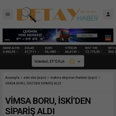
DOLAR
EURO
STERLİN
BIST 100
BITCOIN
GRAM
47,7111
55,1881
64,4139
13.779,39
$64.987
97,57
İstanbul,
31
°C
Açık
Anasayfa
eski site (arşiv)
makina ekipman ihaleleri (arşiv)
VİMSA BORU, İSKİ’DEN SİPARİŞ ALDI
VİMSA BORU, İSKİ’DEN
SİPARİŞ ALDI