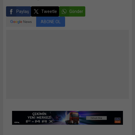
Paylaş
Tweetle
Gönder
ABONE OL