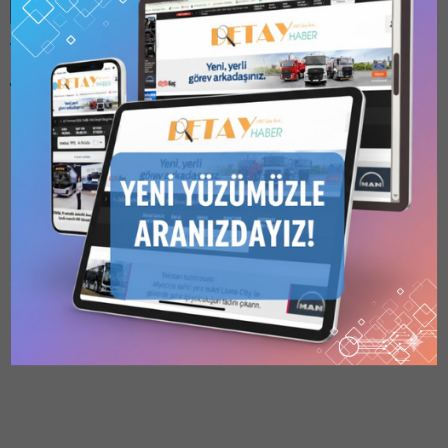
Benzer Konular
Bu kategori yalnızca
üyeler tarafından
görüntülenebilir. Bu
kategoriyi
görüntülemek için
1
Kullanıcılı // 6 Aylık
BURSA BB, İTFAİYE
Abonelik
,
1 Kullanıcılı
ARAÇLARI İHALESİNDE
// Yıllık Abonelik
,
3
Kullanıcılı // Yıllık
SİPARİŞLER
Abonelik
veya
6
Bursa Büyükşehir Belediye
Kullanıcılı // Yıllık
Başkanlığı – İhale Şube
Abonelik
satın alarak
kaydolun.
Müdürlüğü’nce 23.02.2026
04.05.2026
0
tarihinde firmalardan
elektronik ortamda EKAP
üzerinden teklifleri alınan
2026/3139 İKN numaralı
dosya konusu 2 kısımdan
oluşan Bunu paylaş: X'te
paylaşmak için tıklayın (Yeni